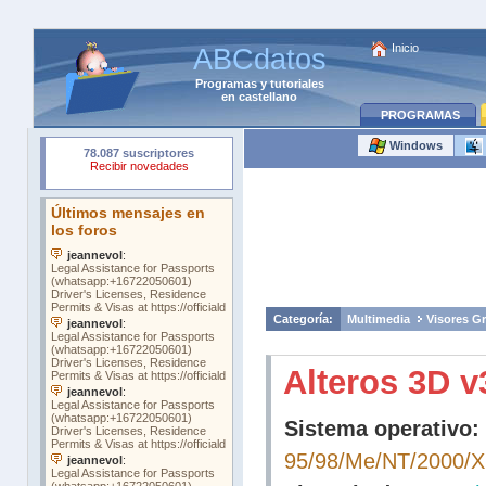
Inicio
ABCdatos
Programas
y
tutoriales
en castellano
PROGRAMAS
Windows
Categoría:
Multimedia
Visores Gr
Alteros 3D v
Sistema operativo:
95/98/Me/NT/2000/