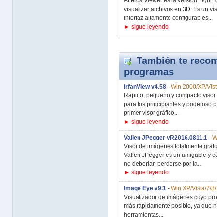
Alteros Viewer es la versión "light"
visualizar archivos en 3D. Es un vi
interfaz altamente configurables...
► sigue leyendo
También te recom
programas
IrfanView v4.58
-
Win 2000/XP/Vist
Rápido, pequeño y compacto visor g
para los principiantes y poderoso p
primer visor gráfico...
► sigue leyendo
Vallen JPegger vR2016.0811.1
-
W
Visor de imágenes totalmente grat
Vallen JPegger es un amigable y c
no deberían perderse por la...
► sigue leyendo
Image Eye v9.1
-
Win XP/Vista/7/8
Visualizador de imágenes cuyo propó
más rápidamente posible, ya que no
herramientas...