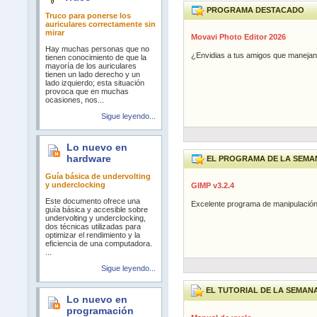
PROGRAMA DESTACADO
Truco para ponerse los
auriculares correctamente sin
mirar
Movavi Photo Editor 2026
Hay muchas personas que no
¿Envidias a tus amigos que manejan 
tienen conocimiento de que la
mayoría de los auriculares
tienen un lado derecho y un
lado izquierdo; esta situación
provoca que en muchas
ocasiones, nos...
Sigue leyendo...
Lo nuevo en
hardware
EL PROGRAMA DE LA SEMA
Guía básica de undervolting
y underclocking
GIMP v3.2.4
Este documento ofrece una
Excelente programa de manipulación
guía básica y accesible sobre
undervolting y underclocking,
dos técnicas utilizadas para
optimizar el rendimiento y la
eficiencia de una computadora.
...
Sigue leyendo...
EL TUTORIAL DE LA SEMAN
Lo nuevo en
programación