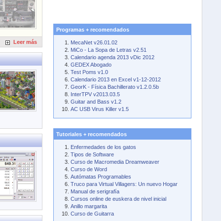
Programas + recomendados
Leer más
MecaNet v26.01.02
MiCo - La Sopa de Letras v2.51
Calendario agenda 2013 vDic 2012
GEDEX Abogado
Test Poms v1.0
Calendario 2013 en Excel v1-12-2012
GeorK - Física Bachillerato v1.2.0.5b
InterTPV v2013.03.5
Guitar and Bass v1.2
AC USB Virus Killer v1.5
Tutoriales + recomendados
Enfermedades de los gatos
Tipos de Software
Curso de Macromedia Dreamweaver
Curso de Word
Autómatas Programables
Truco para Virtual Villagers: Un nuevo Hogar
Manual de serigrafía
Cursos online de euskera de nivel inicial
Anillo margarita
Curso de Guitarra