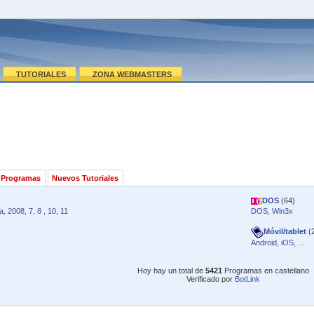
TUTORIALES
ZONA WEBMASTERS
 Programas
Nuevos Tutoriales
DOS
(64)
, 2008, 7, 8 , 10, 11
DOS, Win3x
Móvil/tablet
(
Android, iOS, ...
Hoy hay un total de
5421
Programas en castellano
Verificado por
BotLink