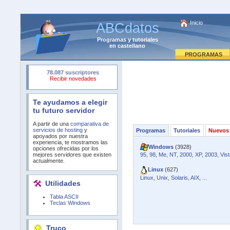
Inicio
ABCdatos
Programas
y
tutoriales
en castellano
PROGRAMAS
Te ayudamos a elegir
tu futuro servidor
A partir de una
comparativa de
servicios de hosting
y
Programas
Tutoriales
Nuevos
apoyados por nuestra
experiencia, te mostramos las
Windows
(3928)
opciones ofrecidas por los
mejores servidores que existen
95, 98, Me, NT, 2000, XP, 2003, Vista
actualmente.
Linux
(627)
Linux, Unix, Solaris, AIX, ...
Utilidades
Tabla ASCII
Teclas Windows
Truco