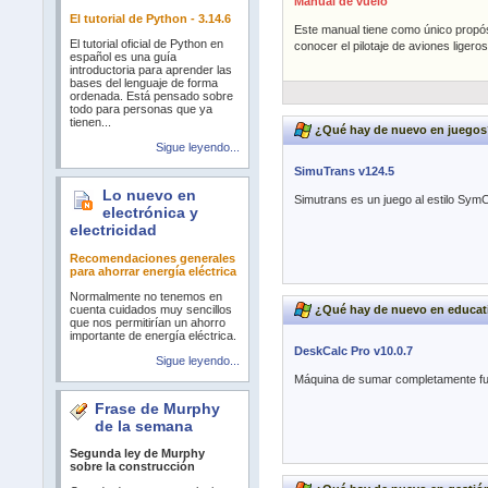
Manual de vuelo
El tutorial de Python - 3.14.6
Este manual tiene como único propósi
El tutorial oficial de Python en
conocer el pilotaje de aviones ligeros
español es una guía
introductoria para aprender las
bases del lenguaje de forma
ordenada. Está pensado sobre
todo para personas que ya
tienen...
¿Qué hay de nuevo en juegos
Sigue leyendo...
SimuTrans v124.5
Lo nuevo en
Simutrans es un juego al estilo SymC
electrónica y
electricidad
Recomendaciones generales
para ahorrar energía eléctrica
Normalmente no tenemos en
cuenta cuidados muy sencillos
¿Qué hay de nuevo en educat
que nos permitirían un ahorro
importante de energía eléctrica.
DeskCalc Pro v10.0.7
Sigue leyendo...
Máquina de sumar completamente fu
Frase de Murphy
de la semana
Segunda ley de Murphy
sobre la construcción