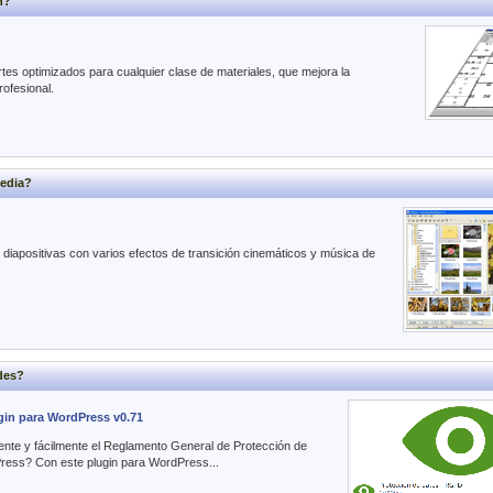
n?
es optimizados para cualquier clase de materiales, que mejora la
rofesional.
edia?
diapositivas con varios efectos de transición cinemáticos y música de
des?
gin para WordPress v0.71
iente y fácilmente el Reglamento General de Protección de
ess? Con este plugin para WordPress...