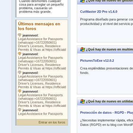
¿Qué hay de nuevo en gestió
Cuando desmontes cualquier
cosa para arreglar un pequeño
problema, causarás un
CutMaster 2D Pro v1.6.0
problema más grande.
Programa diseñado para generar cort
productividad y el nivel del servicio p
¿Qué hay de nuevo en multim
PicturesToExe v12.0.2
Crea espléndidas presentaciones de 
fondo.
¿Qué hay de nuevo en utilida
Protección de datos - RGPD - Plu
¿Necesitas implementar rápida, efic
Entrar en los foros
Datos (RGPD) en tu blog con WordPr