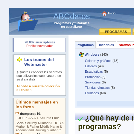
Inicio
ABCdatos
Programas
y
tutoriales
en castellano
PROGRAMAS
Programas
Tutoriales
Nuevos P
Windows
(143)
Los trucos del
Colores y gráficos
(13)
Webmaster
Editores
(49)
Estadísticas
(5)
¿Quieres conocer los secretos
que utilizan los webmasters en
Promoción
(5)
su día a día?
Servidores
(6)
Accede a nuestra colección
Tiendas virtuales
(5)
de trucos
Utilidades
(60)
¿Qué hay de 
programas?