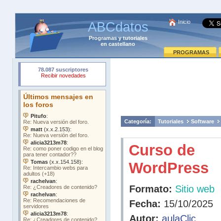
Inicio
ABCdatos
Programas
y
tutoriales
en castellano
PROGRAMAS
Categoría:
Tutoriales
Software
Curso de
WordPress
Formato:
Sitio web
Fecha:
15/10/2025
Autor:
aulaClic