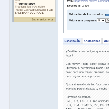
Web:
https://www.movavi.com/photo
Descargas:
2.816
Valoración de los usuarios:
Entrar en los foros
Valora este programa:
Descripción
Anotaciones
Opi
¿Envidias a tus amigos que manej
fotos?
Con Movavi Photo Editor podrás me
utilizando la herramienta Magic E
color para una mayor precisión. R
para mejorar su composición.
Ajusta el tamaño de las fotos que
leyendas personalizadas ¡y mucho 
Formatos de entrada:
BMP, DPX, EXR, GIF (no animado
PCX, PGM, PGMYUV, PIC, PIX, PN