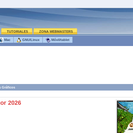
TUTORIALES
ZONA WEBMASTERS
Mac
GNU/Linux
Móvil/tablet
s Gráficos
or 2026