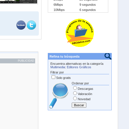
6Mbps
9 segundos
10Mbps
6 segundos
Refina tu búsqueda
PUBLICIDAD
Encuentra alternativas en la categoría
Multimedia
:
Editores Gráficos
Filtrar por
Solo gratis
Ordenar por
Descargas
Valoración
Novedad