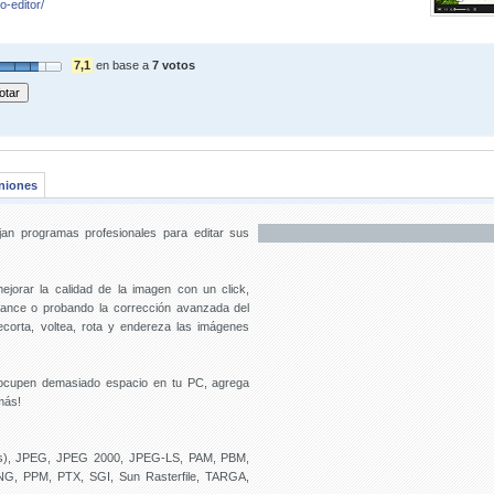
-editor/
7,1
en base a
7 votos
niones
an programas profesionales para editar sus
jorar la calidad de la imagen con un click,
nhance o probando la corrección avanzada del
ecorta, voltea, rota y endereza las imágenes
 ocupen demasiado espacio en tu PC, agrega
más!
s), JPEG, JPEG 2000, JPEG-LS, PAM, PBM,
G, PPM, PTX, SGI, Sun Rasterfile, TARGA,