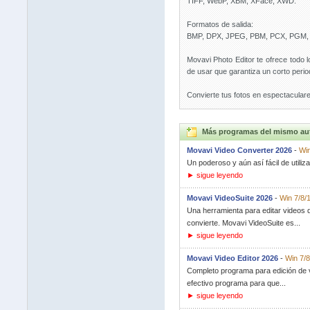
TIFF, WebP, XBM, XFace, XWD.
Formatos de salida:
BMP, DPX, JPEG, PBM, PCX, PGM, 
Movavi Photo Editor te ofrece todo 
de usar que garantiza un corto peri
Convierte tus fotos en espectaculare
Más programas del mismo au
Movavi Video Converter 2026
-
Win
Un poderoso y aún así fácil de utiliz
► sigue leyendo
Movavi VideoSuite 2026
-
Win 7/8/
Una herramienta para editar videos qu
convierte. Movavi VideoSuite es...
► sigue leyendo
Movavi Video Editor 2026
-
Win 7/8
Completo programa para edición de ví
efectivo programa para que...
► sigue leyendo