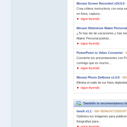
Movavi Screen Recorderl v24.5.0
Crea vídeos instructivos con esta s
en línea, captura...
► sigue leyendo
Movavi Slideshow Maker Personal 
¿Te has ido de vacaciones y has tom
Maker Personal podrás...
► sigue leyendo
PowerPoint to Video Converter
-
W
Convierte tus presentaciones con Po
conmigo que es mucho...
► sigue leyendo
Movavi Photo DeNoise v1.0.0
-
Win
Elimina el ruido de tus fotos dejándo
► sigue leyendo
También te recomendamos lo
Iseult v1.1
-
Win 98/Me/NT/2000/XP
Optimiza tus imágenes para publicar
fotografías para...
► sigue leyendo