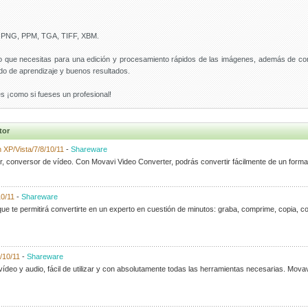
PNG, PPM, TGA, TIFF, XBM.
lo que necesitas para una edición y procesamiento rápidos de las imágenes, además de cont
odo de aprendizaje y buenos resultados.
s ¡como si fueses un profesional!
tor
 XP/Vista/7/8/10/11
-
Shareware
ar, conversor de vídeo. Con Movavi Video Converter, podrás convertir fácilmente de un format
10/11
-
Shareware
e te permitirá convertirte en un experto en cuestión de minutos: graba, comprime, copia, corri
/10/11
-
Shareware
deo y audio, fácil de utilizar y con absolutamente todas las herramientas necesarias. Movav