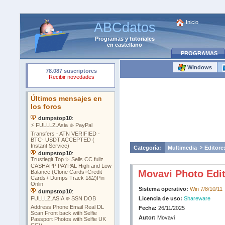
Inicio
ABCdatos
Programas
y
tutoriales
en castellano
PROGRAMAS
Windows
Categoría:
Multimedia
Editore
Movavi Photo Edit
Sistema operativo:
Win 7/8/10/11
Licencia de uso:
Shareware
Fecha:
26/11/2025
Autor:
Movavi