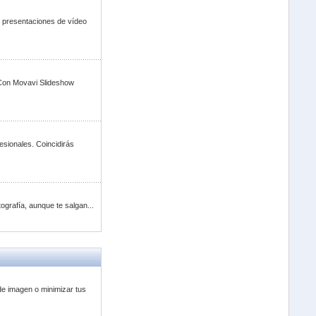
s presentaciones de vídeo
! Con Movavi Slideshow
sionales. Coincidirás
ografía, aunque te salgan...
de imagen o minimizar tus