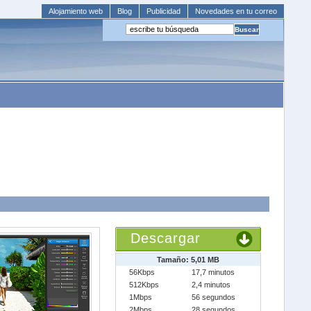
Alojamiento web
Blog
Publicidad
Novedades en tu correo
Descargar
Tamaño: 5,01 MB
56Kbps
17,7 minutos
512Kbps
2,4 minutos
1Mbps
56 segundos
2Mbps
28 segundos