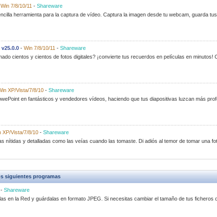
-
Win 7/8/10/11
-
Shareware
encilla herramienta para la captura de vídeo. Captura la imagen desde tu webcam, guarda tu
v25.0.0
-
Win 7/8/10/11
-
Shareware
ado cientos y cientos de fotos digitales? ¡convierte tus recuerdos en películas en minutos
in XP/Vista/7/8/10
-
Shareware
wePoint en fantásticos y vendedores vídeos, haciendo que tus diapositivas luzcan más profe
 XP/Vista/7/8/10
-
Shareware
las nítidas y detalladas como las veías cuando las tomaste. Di adiós al temor de tomar una fot
s siguientes programas
-
Shareware
las en la Red y guárdalas en formato JPEG. Si necesitas cambiar el tamaño de tus ficheros 