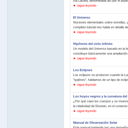
vía Láctea, denominada así por el aspe
► sigue leyendo
El Universo
Nociones elementales sobre estrellas, 
completo tutorial nos habla en detalle d
► sigue leyendo
Hipótesis del ciclo infinito
Un modelo del Universo basado en la búsq
constituye básicamente una ampliación 
► sigue leyendo
Los Eclipses
Los eclipses se producen cuando la Luna
"quiénes", hablamos de un tipo de eclip
► sigue leyendo
Los hoyos negros y la curvatura del
¿Por qué caen los cuerpos y se mueven 
la relatividad de Einstein, en el context
► sigue leyendo
Manual de Observación Solar
Este manual pretende ser una pequeña i