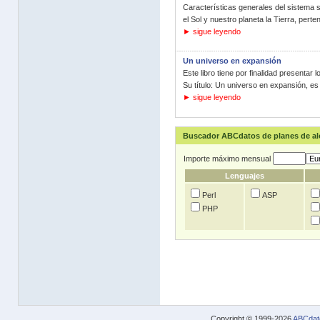
Características generales del sistema s
el Sol y nuestro planeta la Tierra, perten
► sigue leyendo
Un universo en expansión
Este libro tiene por finalidad presenta
Su título: Un universo en expansión, es 
► sigue leyendo
Buscador ABCdatos de planes de a
Importe máximo mensual
Lenguajes
Perl
ASP
PHP
Copyright © 1999-2026
ABCdat