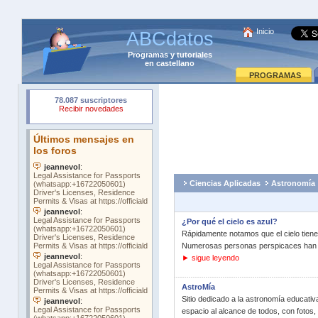
Inicio
ABCdatos
Programas
y
tutoriales
en castellano
PROGRAMAS
Ciencias Aplicadas
Astronomía
¿Por qué el cielo es azul?
Rápidamente notamos que el cielo tiene
Numerosas personas perspicaces han ref
► sigue leyendo
AstroMía
Sitio dedicado a la astronomía educativa
espacio al alcance de todos, con fotos,