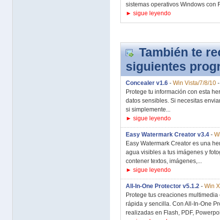
sistemas operativos Windows con F
► sigue leyendo
También te r
siguientes pro
Concealer v1.6
-
Win Vista/7/8/10
Protege tu información con esta he
datos sensibles. Si necesitas envia
si simplemente...
► sigue leyendo
Easy Watermark Creator v3.4
-
Wi
Easy Watermark Creator es una her
agua visibles a tus imágenes y fot
contener textos, imágenes,...
► sigue leyendo
All-In-One Protector v5.1.2
-
Win X
Protege tus creaciones multimedia c
rápida y sencilla. Con All-In-One P
realizadas en Flash, PDF, Powerpoin