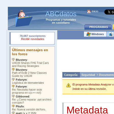
Inicio
ABCdatos
Programas
y
tutoriales
en castellano
PROGRAMAS
Windows
Categoría:
Seguridad
Document
El programa
Metadata Analyzer v
índole en su última revisión.
Metadata