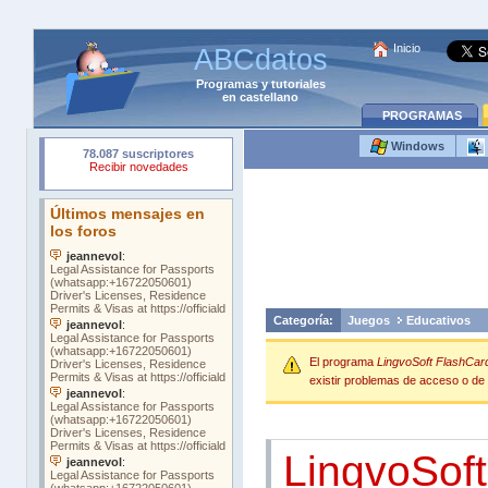
Inicio
ABCdatos
Programas
y
tutoriales
en castellano
PROGRAMAS
Windows
Categoría:
Juegos
Educativos
El programa
LingvoSoft FlashCar
existir problemas de acceso o de o
LingvoSoft