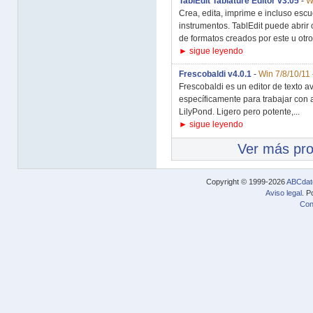
TablEdit Tablature Editor v3.05
-
W
Crea, edita, imprime e incluso escu
instrumentos. TablEdit puede abrir
de formatos creados por este u otro
► sigue leyendo
Frescobaldi v4.0.1
-
Win 7/8/10/11
Frescobaldi es un editor de texto 
específicamente para trabajar con 
LilyPond. Ligero pero potente,...
► sigue leyendo
Ver más pr
Copyright © 1999-2026
ABCdat
Aviso legal
. P
Con