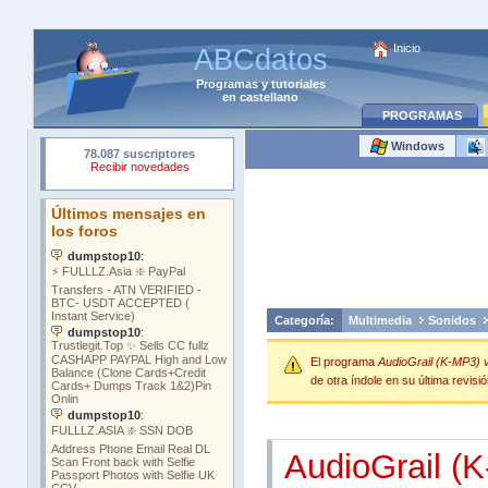
Inicio
ABCdatos
Programas
y
tutoriales
en castellano
PROGRAMAS
Windows
Categoría:
Multimedia
Sonidos
El programa
AudioGrail (K-MP3) 
de otra índole en su última revisió
AudioGrail (