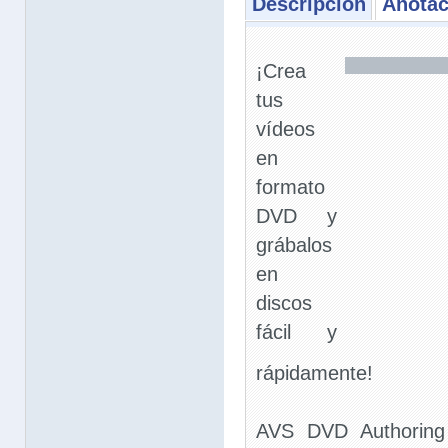
Descripción
Anotac
¡Crea
tus
vídeos
en
formato
DVD y
grábalos
en
discos
fácil y
rápidamente!
AVS DVD Authoring