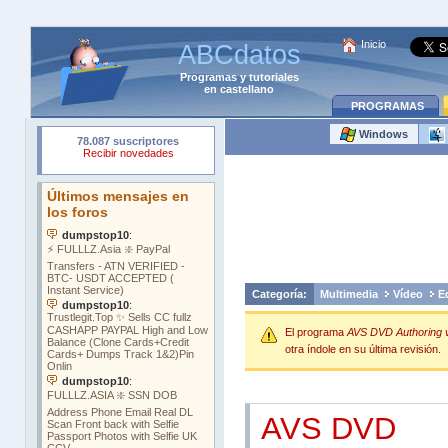
Inicio
ABCdatos
Programas
y
tutoriales
en castellano
PROGRAMAS
Windows
Categoría:
Multimedia
Vídeo
E
El programa
AVS DVD Authoring v
otra índole en su última revisión.
AVS DVD