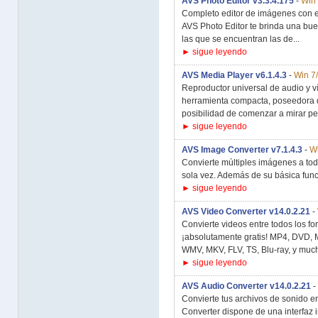
AVS Photo Editor v3.3.4.175
-
Win 
Completo editor de imágenes con e
AVS Photo Editor te brinda una bue
las que se encuentran las de...
► sigue leyendo
AVS Media Player v6.1.4.3
-
Win 7
Reproductor universal de audio y v
herramienta compacta, poseedora de
posibilidad de comenzar a mirar pel
► sigue leyendo
AVS Image Converter v7.1.4.3
-
Wi
Convierte múltiples imágenes a to
sola vez. Además de su básica func
► sigue leyendo
AVS Video Converter v14.0.2.21
-
Convierte videos entre todos los f
¡absolutamente gratis! MP4, DVD,
WMV, MKV, FLV, TS, Blu-ray, y muc
► sigue leyendo
AVS Audio Converter v14.0.2.21
-
Convierte tus archivos de sonido e
Converter dispone de una interfaz i