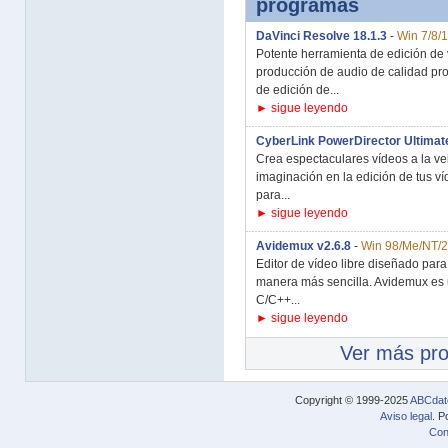
programas
DaVinci Resolve 18.1.3
-
Win 7/8/
Potente herramienta de edición de v
producción de audio de calidad pro
de edición de...
► sigue leyendo
CyberLink PowerDirector Ultimat
Crea espectaculares vídeos a la vel
imaginación en la edición de tus v
para...
► sigue leyendo
Avidemux v2.6.8
-
Win 98/Me/NT/2
Editor de vídeo libre diseñado para co
manera más sencilla. Avidemux es u
C/C++...
► sigue leyendo
Ver más pr
Copyright © 1999-2025
ABCdat
Aviso legal
. P
Con