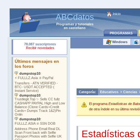
Inicio
ABCdatos
Programas
y
tutoriales
en castellano
PROGRAMAS
Windows
Categoría:
Educativos
Ciencias
El programa
Estadísticas de Balo
de otra índole en su última revisió
Estadísticas 