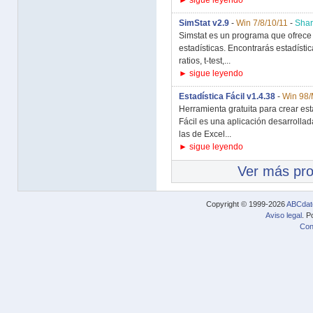
► sigue leyendo
SimStat v2.9
-
Win 7/8/10/11
-
Sha
Simstat es un programa que ofrece
estadísticas. Encontrarás estadístic
ratios, t-test,...
► sigue leyendo
Estadística Fácil v1.4.38
-
Win 98/
Herramienta gratuita para crear esta
Fácil es una aplicación desarrollada
las de Excel...
► sigue leyendo
Ver más pr
Copyright © 1999-2026
ABCdat
Aviso legal
. P
Con