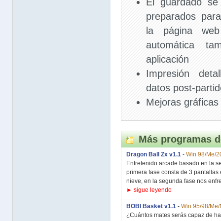
El guardado se 
preparados para
la página web
automática ta
aplicación
Impresión det
datos post-partid
Mejoras gráficas
Más programas d
Dragon Ball Zx v1.1
-
Win 98/Me/2
Entretenido arcade basado en la ser
primera fase consta de 3 pantallas
nieve, en la segunda fase nos enfr
► sigue leyendo
BOBI Basket v1.1
-
Win 95/98/Me
¿Cuántos mates serás capaz de ha