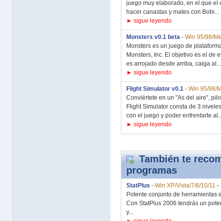
juego muy elaborado, en el que el 
hacer canastas y mates con Bobi...
► sigue leyendo
Monsters v0.1 beta
-
Win 95/98/M
Monsters es un juego de plataforma
Monsters, Inc. El objetivo es el de
es arrojado desde arriba, caiga al...
► sigue leyendo
Flight Simulator v0.1
-
Win 95/98/
Conviértete en un "As del aire", pi
Flight Simulator consta de 3 niveles
con el juego y poder enfrentarte al..
► sigue leyendo
También te recom
programas
StatPlus
-
Win XP/Vista/7/8/10/11
-
Potente conjunto de herramientas es
Con StatPlus 2006 tendrás un poten
y...