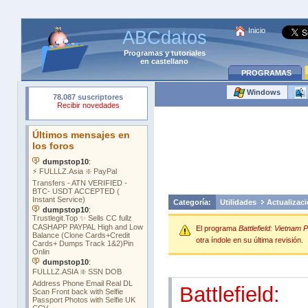
Inicio
ABCdatos
Programas
y
tutoriales
en castellano
PROGRAMAS
Windows
Categoría:
Utilidades
Actualizac
El programa
Battlefield: Vietnam 
otra índole en su última revisión.
Battlefield: