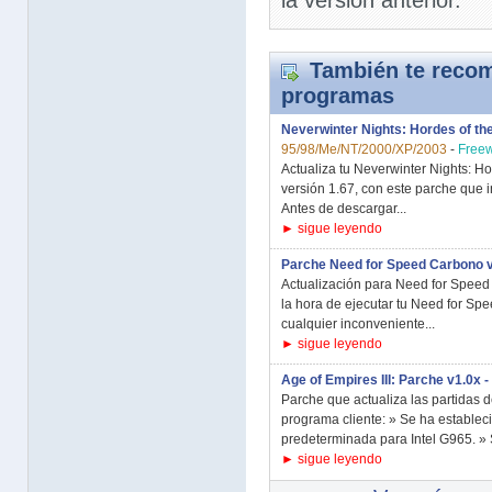
la versión anterior.
También te recom
programas
Neverwinter Nights: Hordes of th
95/98/Me/NT/2000/XP/2003
-
Free
Actualiza tu Neverwinter Nights: Ho
versión 1.67, con este parche que i
Antes de descargar...
► sigue leyendo
Parche Need for Speed Carbono 
Actualización para Need for Speed
la hora de ejecutar tu Need for Sp
cualquier inconveniente...
► sigue leyendo
Age of Empires III: Parche v1.0x -
Parche que actualiza las partidas de
programa cliente: » Se ha establec
predeterminada para Intel G965. » 
► sigue leyendo