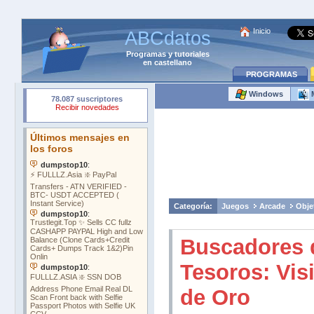
Inicio
ABCdatos
Programas
y
tutoriales
en castellano
PROGRAMAS
Windows
Categoría:
Juegos
Arcade
Obje
Buscadores 
Tesoros: Vis
de Oro