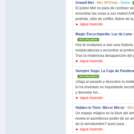
Unwell Mel
-
Win XP/Vista
-
Demo
El pobre Mel no para de contraer a
encontrar las curas a sus males! A M
podrida, oído de coliflor, fiebre de la.
► sigue leyendo
Magic Encyclopedia: Luz de Luna
Hoy te invitamos a vivir una histor
rompecabezas y encontrar al profes
Tras la misteriosa desaparición del p
► sigue leyendo
Vampire Saga: La Caja de Pandor
¡Viaja al pasado y descubre la miste
le ha revelado un inquietante secret
y desvelar los...
► sigue leyendo
Hidden in Time: Mirror Mirror
-
Win
Un espejo mágico es la llave del am
revela el asombroso poder de un an
de la servidumbre? pues para...
► sigue leyendo