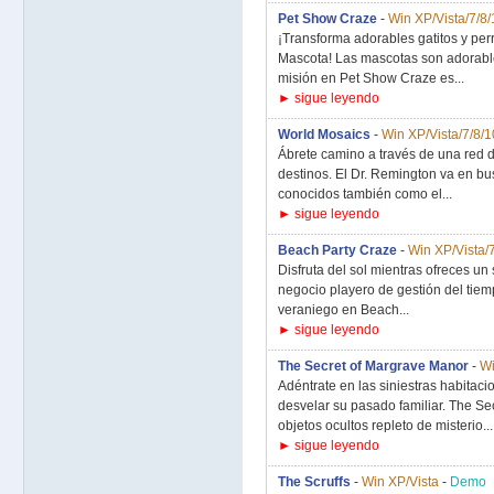
Pet Show Craze
-
Win XP/Vista/7/8/
¡Transforma adorables gatitos y per
Mascota! Las mascotas son adorable
misión en Pet Show Craze es...
► sigue leyendo
World Mosaics
-
Win XP/Vista/7/8/1
Ábrete camino a través de una red 
destinos. El Dr. Remington va en bu
conocidos también como el...
► sigue leyendo
Beach Party Craze
-
Win XP/Vista/
Disfruta del sol mientras ofreces un 
negocio playero de gestión del tiemp
veraniego en Beach...
► sigue leyendo
The Secret of Margrave Manor
-
Wi
Adéntrate en las siniestras habitac
desvelar su pasado familiar. The S
objetos ocultos repleto de misterio...
► sigue leyendo
The Scruffs
-
Win XP/Vista
-
Demo