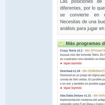
Las posiciones de
diferentes, por lo q
se convierte en u
Necesitas de una bu
análisis para jugar en
Más programas d
Crazy Tetris v2.3
-
Win XP/Vista/7/
Inusual clon del inmortal Tetris. En
en cuadrados sino también en triáng
► sigue leyendo
Overload v1.34
-
Win 95/98/Me/NT
Overload es un juego de lógica par
consta de 9x6 celdas. Es posible 
o en red, y también es posible jugar.
► sigue leyendo
Aba Daba Deluxe v1.31
-
Win 98/
Implementación moderna del antig
conocido como 5 en línea o Ceros 