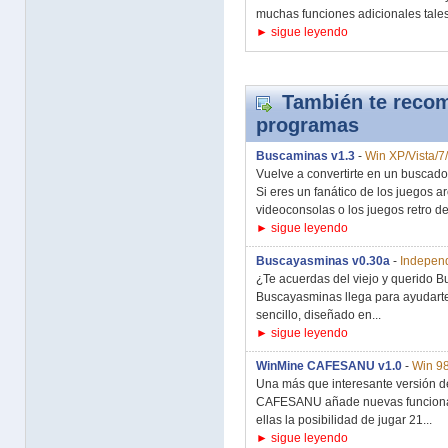
muchas funciones adicionales tales
► sigue leyendo
También te recom
programas
Buscaminas v1.3
-
Win XP/Vista/7
Vuelve a convertirte en un buscador
Si eres un fanático de los juegos a
videoconsolas o los juegos retro de.
► sigue leyendo
Buscayasminas v0.30a
-
Independ
¿Te acuerdas del viejo y querido B
Buscayasminas llega para ayudarte 
sencillo, diseñado en...
► sigue leyendo
WinMine CAFESANU v1.0
-
Win 9
Una más que interesante versión 
CAFESANU añade nuevas funcionali
ellas la posibilidad de jugar 21...
► sigue leyendo