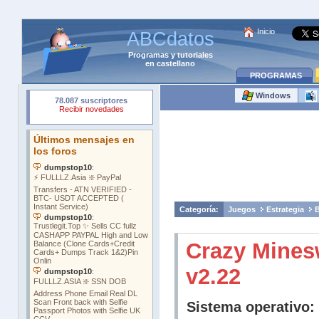
Inicio
ABCdatos
Programas
y
tutoriales
en castellano
PROGRAMAS
Windows
Categoría:
Juegos
Estrategia
Crazy Mines
v2.22
Sistema operativo: