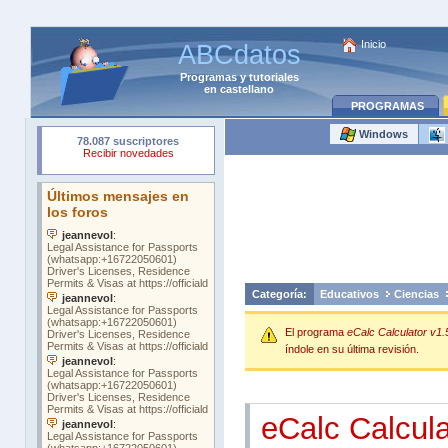
Inicio
ABCdatos
Programas
y
tutoriales
en castellano
PROGRAMAS
Windows
Categoría:
Educativos
Ciencias
El programa
eCalc Calculator v1.
índole en su última revisión.
eCalc Calcula