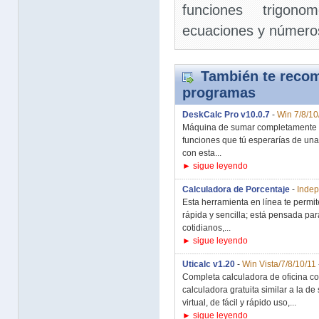
funciones trigonom
ecuaciones y número
También te recom
programas
DeskCalc Pro v10.0.7
-
Win 7/8/10
Máquina de sumar completamente fu
funciones que tú esperarías de un
con esta...
► sigue leyendo
Calculadora de Porcentaje
-
Indep
Esta herramienta en línea te permi
rápida y sencilla; está pensada pa
cotidianos,...
► sigue leyendo
Uticalc v1.20
-
Win Vista/7/8/10/11
Completa calculadora de oficina con 
calculadora gratuita similar a la de
virtual, de fácil y rápido uso,...
► sigue leyendo