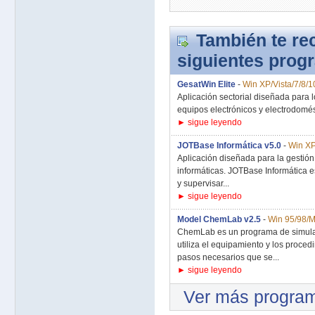
También te r
siguientes prog
GesatWin Elite
-
Win XP/Vista/7/8/1
Aplicación sectorial diseñada para l
equipos electrónicos y electrodomést
► sigue leyendo
JOTBase Informática v5.0
-
Win XP
Aplicación diseñada para la gestión
informáticas. JOTBase Informática e
y supervisar...
► sigue leyendo
Model ChemLab v2.5
-
Win 95/98/M
ChemLab es un programa de simulac
utiliza el equipamiento y los proce
pasos necesarios que se...
► sigue leyendo
Ver más progra