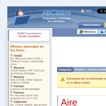
Inicio
ABCdatos
Programas
y
tutoriales
en castellano
PROGRAMAS
Windows
Categoría:
Gestión
Oficios y Prof
El programa
Aire acondicionado
es
en su última revisión.
Aire