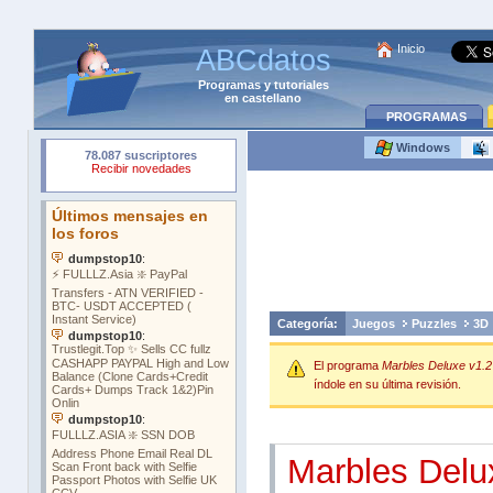
Inicio
ABCdatos
Programas
y
tutoriales
en castellano
PROGRAMAS
Windows
Categoría:
Juegos
Puzzles
3D
El programa
Marbles Deluxe v1.2
índole en su última revisión.
Marbles Delu