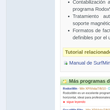
Contabilización 
programa Rodox
Tratamiento au
soporte magnéti
Formatos de fact
definibles por el 
Tutorial relaciona
Manual de SurfMi
Más programas d
RodoxWin
-
Win XP/Vista/7/8/10
-
RodoxWin es un excelente programa
horizontal, ideal para profesionale
► sigue leyendo