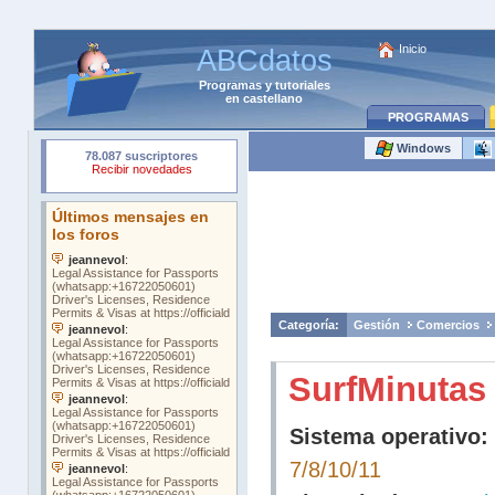
Inicio
ABCdatos
Programas
y
tutoriales
en castellano
PROGRAMAS
Windows
Categoría:
Gestión
Comercios
SurfMinutas
Sistema operativo:
7/8/10/11