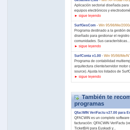
GesatWin Elite
-
Win XP/Vista/7/8/
Aplicación sectorial diseñada para 
equipos electrónicos y electrodomést
► sigue leyendo
SurfGesCom
-
Win 95/98/Me/2000
Programa destinado a la gestión 
diseñado para gestionar el registro
comunidades. Sus características...
► sigue leyendo
SurfConta v1.00
-
Win 95/98/Me/N
Programa de contabilidad multiempr
arquitectura cliente/servidor moto
source). Ajusta los listados de SurfC
► sigue leyendo
También te recom
programas
QfacWIN VeriFactu v27.00 para 
QFACWIN es un completo software d
facturación: QFACWIN VeriFactu (v
TicketBAI para Euskadi y...