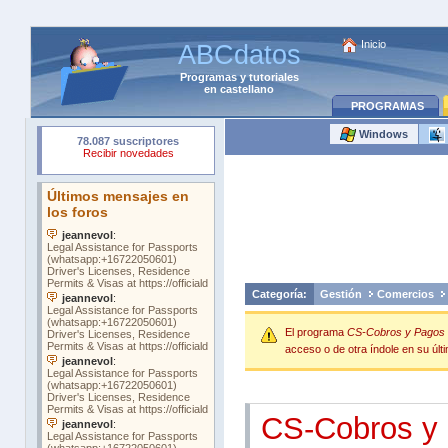
Inicio
ABCdatos
Programas
y
tutoriales
en castellano
PROGRAMAS
Windows
Categoría:
Gestión
Comercios
El programa
CS-Cobros y Pagos 
acceso o de otra índole en su últi
CS-Cobros y