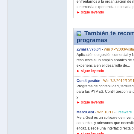
enfrentarnos a la organización de
tenemos la experiencia necesaria p
► sigue leyendo
También te recom
programas
Zynara v76.04
-
Win XP/2003/Vista
Aplicación de gestión comercial y f
respuesta a un amplio abanico de n
experiencia en el desarrollo de...
► sigue leyendo
Cont4 gestión
-
Win 7/8/2012/10/1
Programa de contabilidad, facturaci
para las PYMES. Cont4 gestión te p
y...
► sigue leyendo
MerciGest
-
Win 10/11
-
Freeware
MerciGest es un software de inven
comercios y artesanos que necesita
eficaz. Desde una interfaz directa p
► sigue leyendo