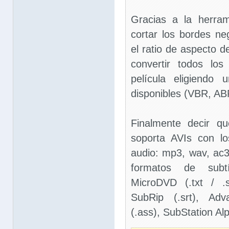
Gracias a la herra
cortar los bordes ne
el ratio de aspecto 
convertir todos lo
película eligiendo 
disponibles (VBR, ABR
Finalmente decir q
soporta AVIs con lo
audio: mp3, wav, ac3,
formatos de subtít
MicroDVD (.txt / .
SubRip (.srt), Adv
(.ass), SubStation Alp