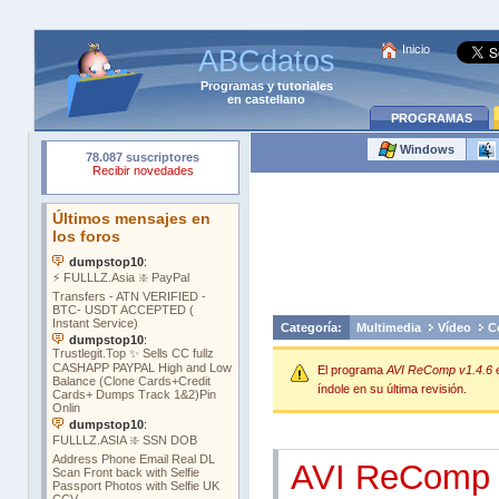
Inicio
ABCdatos
Programas
y
tutoriales
en castellano
PROGRAMAS
Windows
Categoría:
Multimedia
Vídeo
C
El programa
AVI ReComp v1.4.6
índole en su última revisión.
AVI ReComp