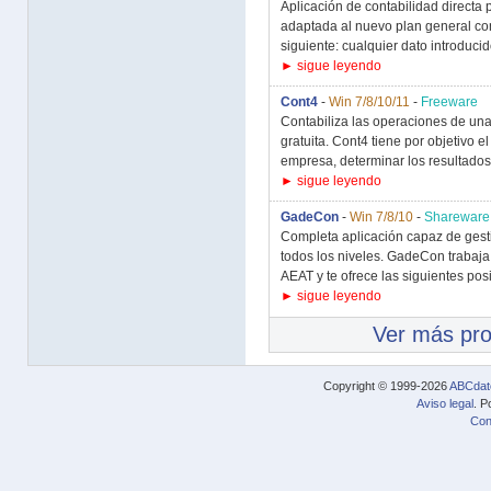
Aplicación de contabilidad direct
adaptada al nuevo plan general con
siguiente: cualquier dato introducido
► sigue leyendo
Cont4
-
Win 7/8/10/11
-
Freeware
Contabiliza las operaciones de un
gratuita. Cont4 tiene por objetivo e
empresa, determinar los resultados
► sigue leyendo
GadeCon
-
Win 7/8/10
-
Shareware
Completa aplicación capaz de gesti
todos los niveles. GadeCon trabaja
AEAT y te ofrece las siguientes posi
► sigue leyendo
Ver más pr
Copyright © 1999-2026
ABCdat
Aviso legal
. P
Con