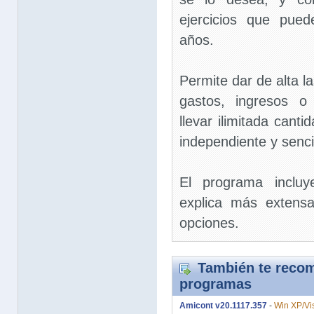
ejercicios que pue
años.
Permite dar de alta l
gastos, ingresos 
llevar ilimitada can
independiente y sencil
El programa inclu
explica más extens
opciones.
También te recom
programas
Amicont v20.1117.357
-
Win XP/Vis