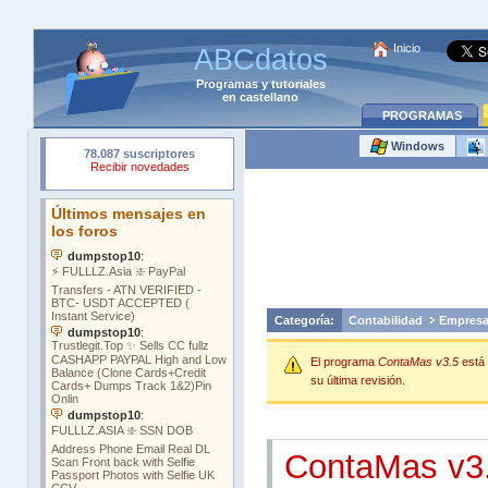
Inicio
ABCdatos
Programas
y
tutoriales
en castellano
PROGRAMAS
Windows
Categoría:
Contabilidad
Empres
El programa
ContaMas v3.5
está
su última revisión.
ContaMas v3