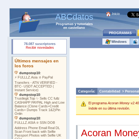
Inicio
ABCdatos
Programas
y
tutoriales
en castellano
PROGRAMAS
Windows
Categoría:
Contabilidad
Persona
El programa
Acoran Money v2.40
índole en su última revisión.
Acoran Mone