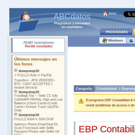
Inicio
ABCdatos
Programas
y
tutoriales
en castellano
PROGRAMAS
Windows
Categoría:
Contabilidad
Empres
El programa
EBP Contabilidad & 
existir problemas de acceso o de o
EBP Contabil