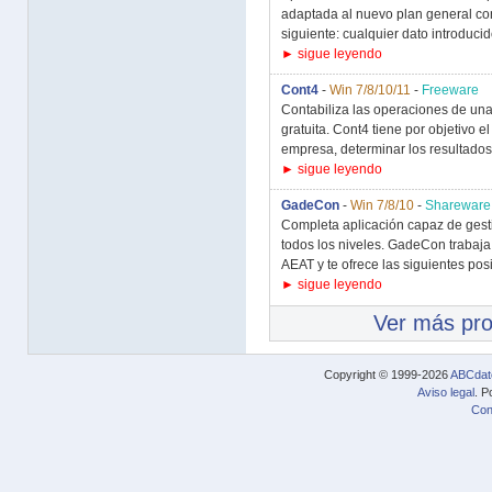
adaptada al nuevo plan general con
siguiente: cualquier dato introducido
► sigue leyendo
Cont4
-
Win 7/8/10/11
-
Freeware
Contabiliza las operaciones de un
gratuita. Cont4 tiene por objetivo e
empresa, determinar los resultados
► sigue leyendo
GadeCon
-
Win 7/8/10
-
Shareware
Completa aplicación capaz de gesti
todos los niveles. GadeCon trabaja
AEAT y te ofrece las siguientes posi
► sigue leyendo
Ver más pr
Copyright © 1999-2026
ABCdat
Aviso legal
. P
Con