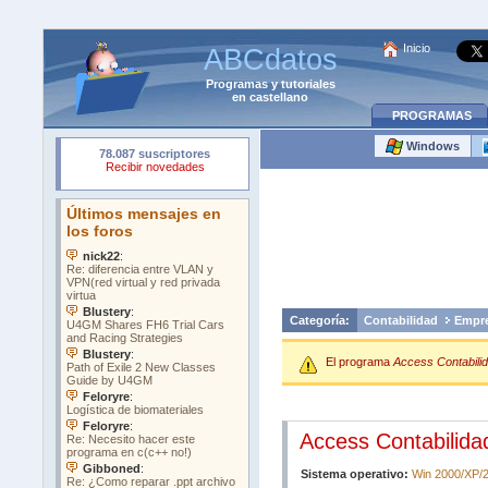
Inicio
ABCdatos
Programas
y
tutoriales
en castellano
PROGRAMAS
Windows
Categoría:
Contabilidad
Empr
El programa
Access Contabili
Access Contabilida
Sistema operativo:
Win 2000/XP/2