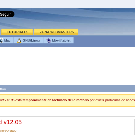
TUTORIALES
ZONA WEBMASTERS
Mac
GNU/Linux
Móvil/tablet
esas
dad v12.05
está
temporalmente desactivado del directorio
por existir problemas de acceso
d v12.05
003/Vista/7