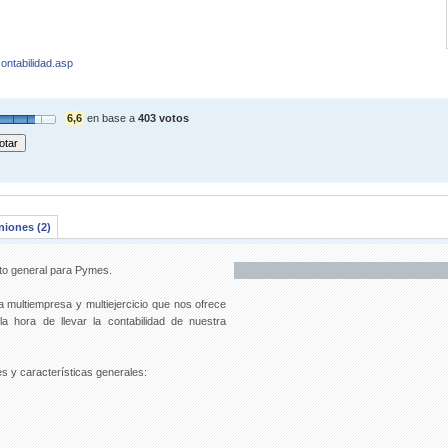
.
ontabilidad.asp
6,6
en base a
403 votos
niones (2)
to general para Pymes.
 multiempresa y multiejercicio que nos ofrece
a hora de llevar la contabilidad de nuestra
 y características generales: