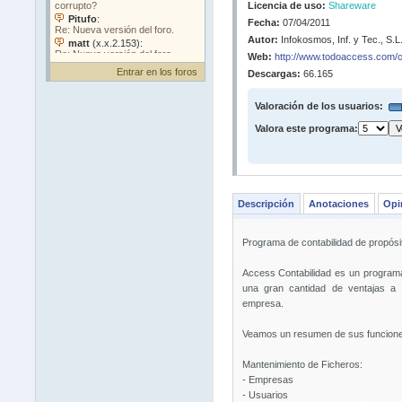
Licencia de uso:
Shareware
Fecha:
07/04/2011
Autor:
Infokosmos, Inf. y Tec., S.L
Web:
http://www.todoaccess.com/c
Entrar en los foros
Descargas:
66.165
Valoración de los usuarios:
Valora este programa:
Descripción
Anotaciones
Opi
Programa de contabilidad de propósi
Access Contabilidad es un programa
una gran cantidad de ventajas a l
empresa.
Veamos un resumen de sus funciones
Mantenimiento de Ficheros:
- Empresas
- Usuarios