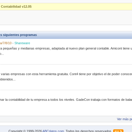
 Contabilidad v12.05
s siguientes programas
a/7/8/10
-
Shareware
ara pequeñas y medianas empresas, adaptada al nuevo plan general contable. Amicont tiene u
...
 varias empresas con esta herramienta gratuita. Cont4 tiene por objetivo el de poder conocer 
btenidos...
ar la contabilidad de tu empresa a todos los niveles. GadeCon trabaja con formatos de bala
Ver más p
Copyright © 1999-2026
ABCdatos.com
. Todos los derechos reservados.