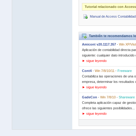
Tutorial relacionado con Access
Manual de Access Contabilidad
También te recomendamos lo
Amicont v20.1117.357
-
Win XP/Vist
Aplicación de contabilidad directa p
siguiente: cualquier dato introducido o
► sigue leyendo
Cont4
-
Win 7/8/10/11
-
Freeware
Contabiliza las operaciones de una o
empresa, determinar los resultados o
► sigue leyendo
GadeCon
-
Win 7/8/10
-
Shareware
Completa aplicación capaz de gestion
ofrece las siguientes posibilidades...
► sigue leyendo