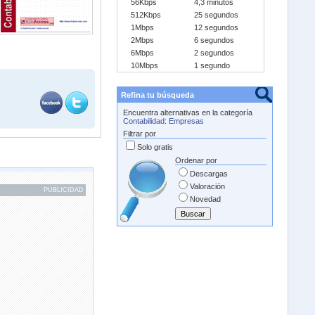
56Kbps
4,3 minutos
512Kbps
25 segundos
1Mbps
12 segundos
2Mbps
6 segundos
6Mbps
2 segundos
10Mbps
1 segundo
Refina tu búsqueda
Encuentra alternativas en la categoría
Contabilidad
:
Empresas
Filtrar por
Solo gratis
Ordenar por
Descargas
Valoración
PUBLICIDAD
Novedad