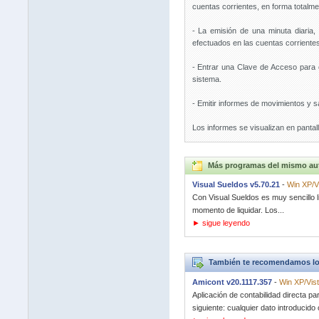
cuentas corrientes, en forma totalme
- La emisión de una minuta diaria,
efectuados en las cuentas corrientes
- Entrar una Clave de Acceso para e
sistema.
- Emitir informes de movimientos y s
Los informes se visualizan en pantal
Más programas del mismo au
Visual Sueldos v5.70.21
-
Win XP/V
Con Visual Sueldos es muy sencillo li
momento de liquidar. Los...
► sigue leyendo
También te recomendamos lo
Amicont v20.1117.357
-
Win XP/Vist
Aplicación de contabilidad directa p
siguiente: cualquier dato introducido o