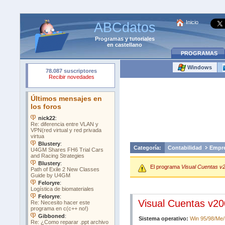
Inicio
ABCdatos
Programas
y
tutoriales
en castellano
PROGRAMAS
Windows
Categoría:
Contabilidad
Empr
El programa
Visual Cuentas v
Visual Cuentas v2
Sistema operativo:
Win 95/98/Me