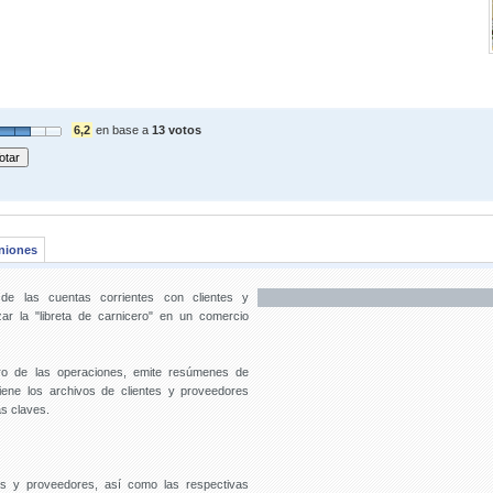
6,2
en base a
13 votos
niones
 de las cuentas corrientes con clientes y
ar la "libreta de carnicero" en un comercio
tro de las operaciones, emite resúmenes de
ene los archivos de clientes y proveedores
s claves.
es y proveedores, así como las respectivas