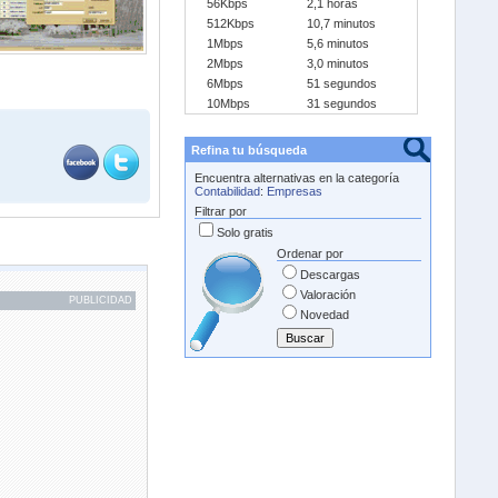
56Kbps
2,1 horas
512Kbps
10,7 minutos
1Mbps
5,6 minutos
2Mbps
3,0 minutos
6Mbps
51 segundos
10Mbps
31 segundos
Refina tu búsqueda
Encuentra alternativas en la categoría
Contabilidad
:
Empresas
Filtrar por
Solo gratis
Ordenar por
Descargas
Valoración
PUBLICIDAD
Novedad