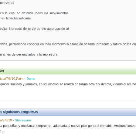
nte visual
 en la cual se detallan todos los movimientos
 en la fecha indicada.
vitar ingresos de terceros sin autorización al
aldos, permitiendo conocer en todo momento la situación pasada, presente y futura de las cu
la antes de ser enviados a la impresora.
tor
ista/7/8/10,Palm
-
Demo
quidar sueldos y jornales. La liquidación se realiza en forma activa y directa, viendo el recib
s siguientes programas
a/7/8/10
-
Shareware
ara pequeñas y medianas empresas, adaptada al nuevo plan general contable. Amicont tiene u
...