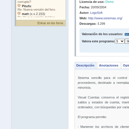
Licencia de uso:
Demo
Fecha:
20/09/2004
Autor:
LogoSoft
Web:
http://www.sistemas.org/
Entrar en los foros
Descargas:
3.299
Valoración de los usuarios:
Valora este programa:
Descripción
Anotaciones
Opi
Sistema sencillo para el control
proveedores, destinado a reemplaz
minorista.
Visual Cuentas conserva el regis
saldos y estados de cuenta, manti
ordenados, con búsquedas por varia
El programa permite:
- Mantener los archivos de client