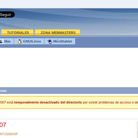
TUTORIALES
ZONA WEBMASTERS
Mac
GNU/Linux
Móvil/tablet
esas
2007
está
temporalmente desactivado del directorio
por existir problemas de acceso o de 
007
/NT/2000/XP