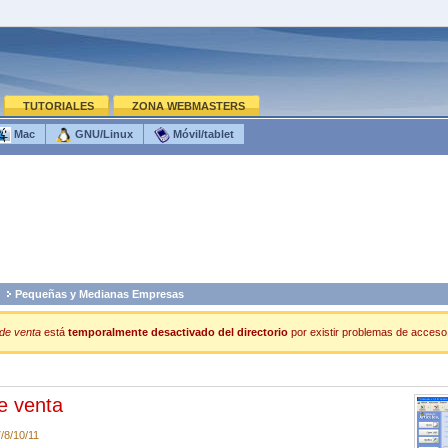
TUTORIALES
ZONA WEBMASTERS
Mac
GNU/Linux
Móvil/tablet
Pequeñas y Medianas Empresas
de venta
está
temporalmente desactivado del directorio
por existir problemas de acceso o
e venta
/8/10/11