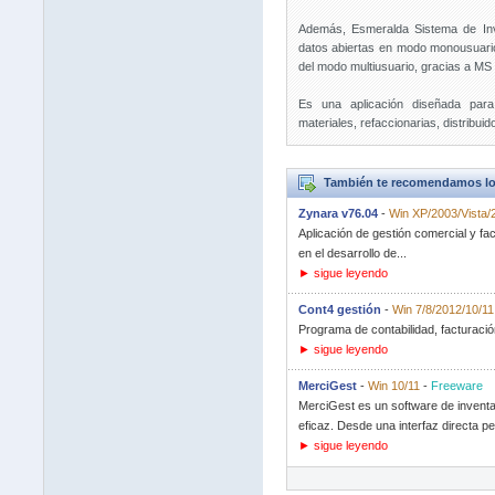
Además, Esmeralda Sistema de Inv
datos abiertas en modo monousuari
del modo multiusuario, gracias a M
Es una aplicación diseñada para 
materiales, refaccionarias, distribui
También te recomendamos lo
Zynara v76.04
-
Win XP/2003/Vista/
Aplicación de gestión comercial y fa
en el desarrollo de...
► sigue leyendo
Cont4 gestión
-
Win 7/8/2012/10/11
Programa de contabilidad, facturació
► sigue leyendo
MerciGest
-
Win 10/11
-
Freeware
MerciGest es un software de inventa
eficaz. Desde una interfaz directa per
► sigue leyendo