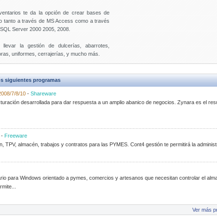
entarios te da la opción de crear bases de
o tanto a través de MS Access como a través
S SQL Server 2000 2005, 2008.
llevar la gestión de dulcerías, abarrotes,
doras, uniformes, cerrajerías, y mucho más.
s siguientes programas
2008/7/8/10
-
Shareware
cturación desarrollada para dar respuesta a un amplio abanico de negocios. Zynara es el res
-
Freeware
n, TPV, almacén, trabajos y contratos para las PYMES. Cont4 gestión te permitirá la administ
rio para Windows orientado a pymes, comercios y artesanos que necesitan controlar el alm
mite...
Ver más p