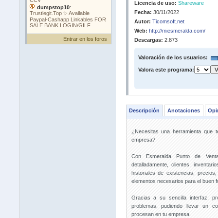
Licencia de uso:
Shareware
Fecha:
30/11/2022
Autor:
Ticomsoft.net
Web:
http://miesmeralda.com/
Entrar en los foros
Descargas:
2.873
Valoración de los usuarios:
Valora este programa:
Descripción
Anotaciones
Opi
¿Necesitas una herramienta que te
empresa?
Con Esmeralda Punto de Venta 
detalladamente, clientes, inventar
historiales de existencias, preci
elementos necesarios para el buen 
Gracias a su sencilla interfaz, p
problemas, pudiendo llevar un c
procesan en tu empresa.