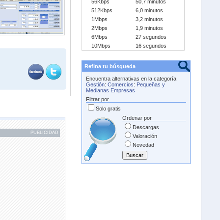
56Kbps
50,7 minutos
512Kbps
6,0 minutos
1Mbps
3,2 minutos
2Mbps
1,9 minutos
6Mbps
27 segundos
10Mbps
16 segundos
Refina tu búsqueda
Encuentra alternativas en la categoría
Gestión
:
Comercios
:
Pequeñas y
Medianas Empresas
Filtrar por
Solo gratis
Ordenar por
Descargas
PUBLICIDAD
Valoración
Novedad