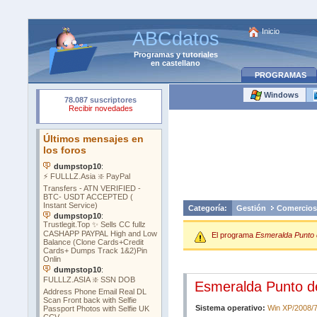
Inicio
ABCdatos
Programas
y
tutoriales
en castellano
PROGRAMAS
Windows
Categoría:
Gestión
Comercios
El programa
Esmeralda Punto 
Esmeralda Punto d
Sistema operativo:
Win XP/2008/7