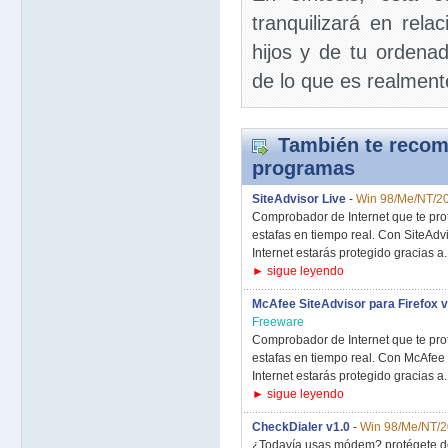
tranquilizará en rela
hijos y de tu ordenad
de lo que es realment
También te recom
programas
SiteAdvisor Live
-
Win 98/Me/NT/20
Comprobador de Internet que te prot
estafas en tiempo real. Con SiteAd
Internet estarás protegido gracias a..
► sigue leyendo
McAfee SiteAdvisor para Firefox v
Freeware
Comprobador de Internet que te prot
estafas en tiempo real. Con McAfee
Internet estarás protegido gracias a..
► sigue leyendo
CheckDialer v1.0
-
Win 98/Me/NT/
¿Todavía usas módem? protégete d