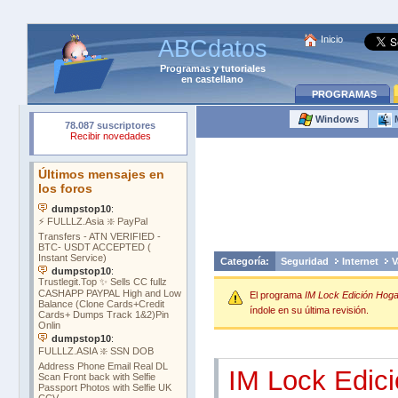
Inicio
ABCdatos
Programas
y
tutoriales
en castellano
PROGRAMAS
Windows
Categoría:
Seguridad
Internet
V
El programa
IM Lock Edición Hoga
índole en su última revisión.
IM Lock Edic