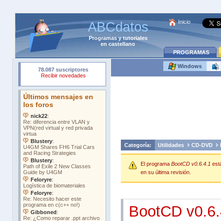
Inicio
ABCdatos
Programas
y
tutoriales
en castellano
PROGRAMAS
Windows
Categoría:
Utilidades
CD-DVD
El programa
BootCD v0.6.4.1
est
en su última revisión.
BootCD v0.6.