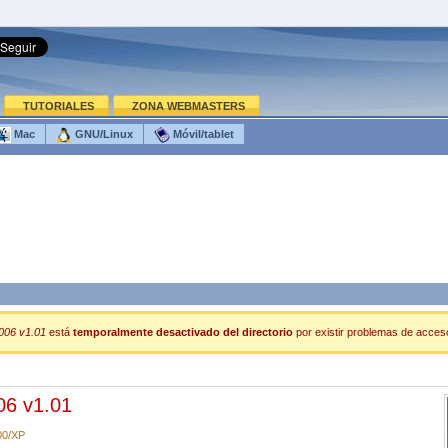
TUTORIALES
ZONA WEBMASTERS
Mac
GNU/Linux
Móvil/tablet
006 v1.01
está
temporalmente desactivado del directorio
por existir problemas de acceso 
06 v1.01
00/XP