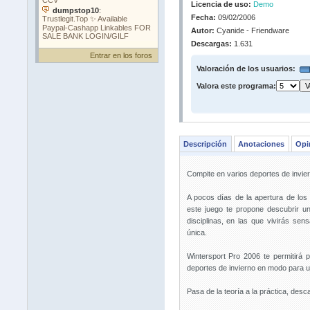
Licencia de uso:
Demo
Fecha:
09/02/2006
Autor:
Cyanide - Friendware
Descargas:
1.631
Entrar en los foros
Valoración de los usuarios:
Valora este programa:
Descripción
Anotaciones
Opi
Compite en varios deportes de invier
A pocos días de la apertura de los
este juego te propone descubrir u
disciplinas, en las que vivirás sen
única.
Wintersport Pro 2006 te permitirá p
deportes de invierno en modo para u
Pasa de la teoría a la práctica, des