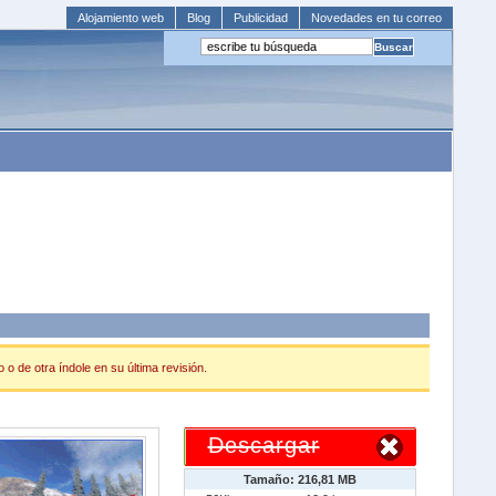
Alojamiento web
Blog
Publicidad
Novedades en tu correo
o de otra índole en su última revisión.
Descargar
Tamaño: 216,81 MB