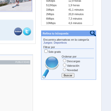
56Kbps
12,9 horas
512Kbps
1,9 horas
1Mbps
41,1 minutos
2Mbps
20,8 minutos
6Mbps
7,3 minutos
10Mbps
4,6 minutos
Refina tu búsqueda
Encuentra alternativas en la categoría
Juegos
:
Deportivos
Filtrar por
Solo gratis
Ordenar por
Descargas
PUBLICIDAD
Valoración
Novedad