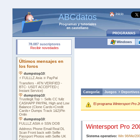
Inicio
ABCdatos
Programas
y
tutoriales
en castellano
PROGRAMAS
Windows
Categoría:
Juegos
Deportivos
El programa
Wintersport Pro 2
Wintersport Pro 20
Sistema operativo:
Win 98/Me/20