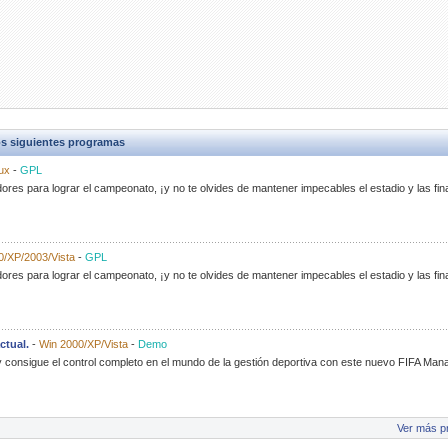
s siguientes programas
ux
-
GPL
res para lograr el campeonato, ¡y no te olvides de mantener impecables el estadio y las fin
/XP/2003/Vista
-
GPL
res para lograr el campeonato, ¡y no te olvides de mantener impecables el estadio y las fin
ctual.
-
Win 2000/XP/Vista
-
Demo
 y consigue el control completo en el mundo de la gestión deportiva con este nuevo FIFA Ma
Ver más p