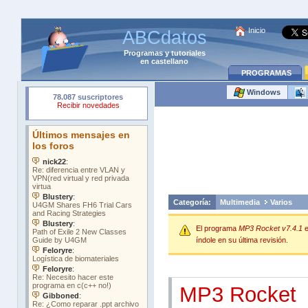
Inicio
ABCdatos
Programas
y
tutoriales
en castellano
PROGRAMAS
Windows
Categoría:
Multimedia
Varios
El programa
MP3 Rocket v7.4.1
e
índole en su última revisión.
MP3 Rocket