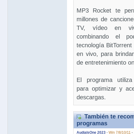
MP3 Rocket te perm
millones de cancion
TV, vídeo en vi
combinando el po
tecnología BitTorren
en vivo, para brinda
de entretenimiento on
El programa utiliza
para optimizar y ace
descargas.
También te recom
programas
AudialsOne 2023
-
Win 7/8/10/11
-