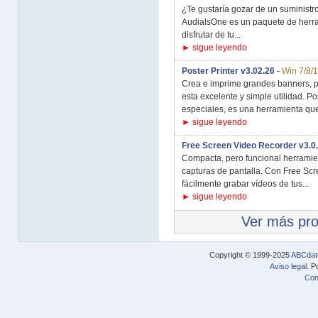
¿Te gustaría gozar de un suministro
AudialsOne es un paquete de herram
disfrutar de tu...
► sigue leyendo
Poster Printer v3.02.26
-
Win 7/8/
Crea e imprime grandes banners, pó
esta excelente y simple utilidad. Po
especiales, es una herramienta qu
► sigue leyendo
Free Screen Video Recorder v3.0
Compacta, pero funcional herramien
capturas de pantalla. Con Free Sc
fácilmente grabar vídeos de tus...
► sigue leyendo
Ver más pr
Copyright © 1999-2025
ABCdat
Aviso legal
. P
Con