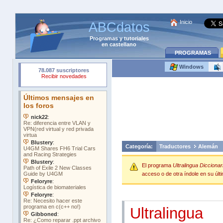
Inicio
ABCdatos
Programas
y
tutoriales
en castellano
PROGRAMAS
Windows
Categoría:
Traductores
Alemán
El programa
Ultralingua Dicciona
acceso o de otra índole en su últi
Ultralingua