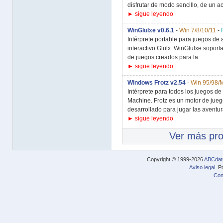
disfrutar de modo sencillo, de un ac
► sigue leyendo
WinGlulxe v0.6.1
-
Win 7/8/10/11
-
Intérprete portable para juegos de
interactivo Glulx. WinGlulxe soporta
de juegos creados para la...
► sigue leyendo
Windows Frotz v2.54
-
Win 95/98/
Intérprete para todos los juegos de
Machine. Frotz es un motor de jueg
desarrollado para jugar las aventur
► sigue leyendo
Ver más pr
Copyright © 1999-2026
ABCdat
Aviso legal
. P
Con