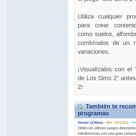
Utiliza cualquier p
para crear conteni
como suelos, alfomb
combínalos de un n
variaciones.
¡Visualízalos con el
de Los Sims 2" antes
2!
También te recom
programas
Steam vÚltima
-
Win 7/8/10/11
-
Fr
Obtén los últimos juegos directamen
interferencias con una gran comu