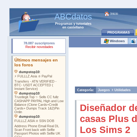
Inicio
ABCdatos
Programas
y
tutoriales
en castellano
PROGRAMAS
Windows
Categoría:
Juegos
Utilidades
Diseñador d
casas Plus 
Los Sims 2