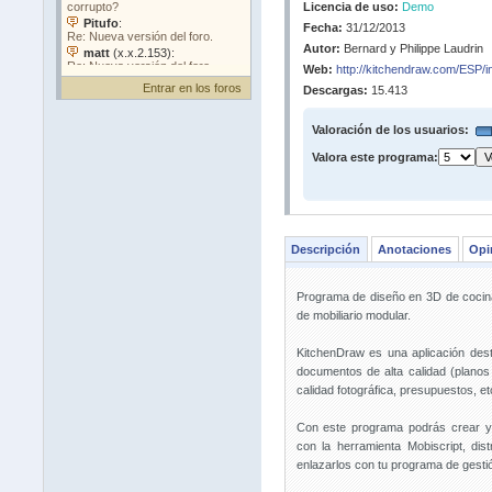
Licencia de uso:
Demo
Fecha:
31/12/2013
Autor:
Bernard y Philippe Laudrin
Web:
http://kitchendraw.com/ESP/i
Entrar en los foros
Descargas:
15.413
Valoración de los usuarios:
Valora este programa:
Descripción
Anotaciones
Opi
Programa de diseño en 3D de cocina
de mobiliario modular.
KitchenDraw es una aplicación dest
documentos de alta calidad (planos
calidad fotográfica, presupuestos, et
Con este programa podrás crear y 
con la herramienta Mobiscript, dist
enlazarlos con tu programa de gesti