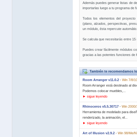
Además puedes generar listas de de
importarlas luego a tu programa de f
Todos los elementos del proyecto 
(plano, alzados, perspectivas, pres
un módulo, ésta repercute automáti
Se calcula que necesitarás entre 15
Puedes crear fácilmente módulos com
gracias a las potentes funciones de 
También te recomendamos lo
Room Arranger v11.0.2
-
Win 7/8/1
Room Arranger está destinado al dise
Podemos colocar muebles,...
► sigue leyendo
Rhinoceros v5.5.30717
-
Win 2000/
Herramienta de modelado para diseñad
renderizado, la animación, el...
► sigue leyendo
Art of Illusion v2.9.2
-
Win 98/Me/N