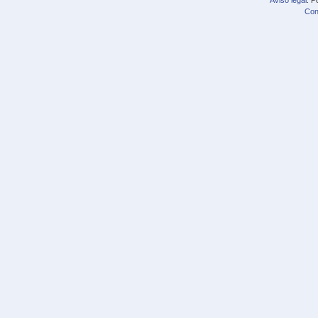
Aviso legal
. P
Con