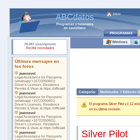
Inicio
ABCdatos
Programas
y
tutoriales
en castellano
PROGRAMAS
Windows
Categoría:
Multimedia
Editores G
El programa
Silver Pilot v1.12
est
en su última revisión.
Silver Pilot