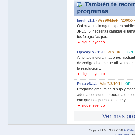
También te recom
programas
Iseult v1.1
-
Win 98/Me/NT/2000/X
Optimiza tus imágenes para publica
JPEG. Si necesitas cambiar el tama
tus fotografías para...
► sigue leyendo
Upscayl v2.15.0
-
Win 10/11
-
GPL
Amplía y mejora imágenes mediante i
de código abierto que utiliza modelo
la resolución...
► sigue leyendo
Pinta v3.1.1
-
Win 7/8/10/11
-
GPL
Programa gratuito de dibujo y mod
además de ser un programa de códi
con que nos permite dibujar y...
► sigue leyendo
Ver más pr
Copyright © 1999-2026
ABCdat