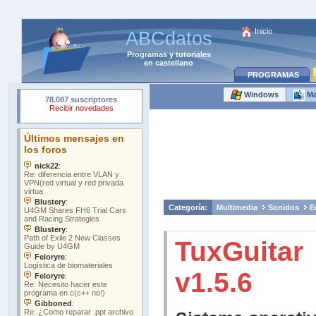
Inicio
ABCdatos
Programas
y
tutoriales
en castellano
PROGRAMAS
Windows
Ma
Categoría:
Multimedia
Sonidos
E
TuxGuitar
v1.5.6