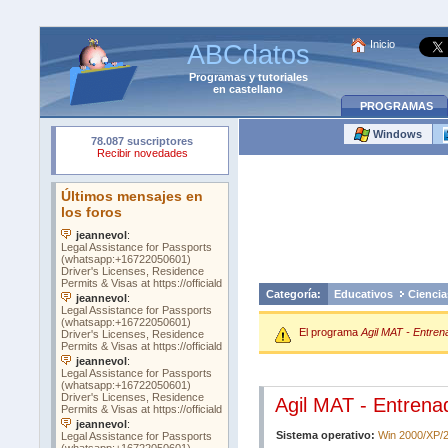
Inicio
ABCdatos
Programas
y
tutoriales
en castellano
PROGRAMAS
Windows
Categoría:
Educativos
Ciencia
El programa
Agil MAT - Entren
Agil MAT - Entrena
Sistema operativo:
Win 2000/XP/2