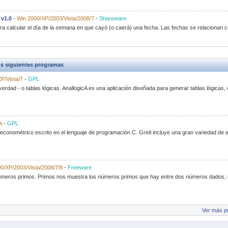
 v1.0
-
Win 2000/XP/2003/Vista/2008/7
-
Shareware
ara calcular el día de la semana en que cayó (o caerá) una fecha. Las fechas se relacionan c
s siguientes programas
P/Vista/7
-
GPL
erdad - o tablas lógicas. AnallogicA es una aplicación diseñada para generar tablas lógicas, 
a
-
GPL
econométrico escrito en el lenguaje de programación C. Gretl incluye una gran variedad de
0/XP/2003/Vista/2008/7/8
-
Freeware
números primos. Primos nos muestra los números primos que hay entre dos números dados, 
Ver más p