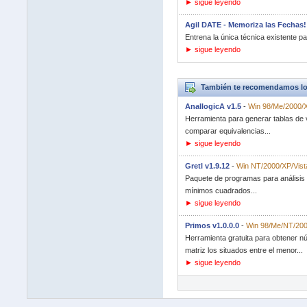
► sigue leyendo
Agil DATE - Memoriza las Fechas!
Entrena la única técnica existente p
► sigue leyendo
También te recomendamos lo
AnallogicA v1.5
-
Win 98/Me/2000/X
Herramienta para generar tablas de v
comparar equivalencias...
► sigue leyendo
Gretl v1.9.12
-
Win NT/2000/XP/Vist
Paquete de programas para análisis 
mínimos cuadrados...
► sigue leyendo
Primos v1.0.0.0
-
Win 98/Me/NT/200
Herramienta gratuita para obtener 
matriz los situados entre el menor...
► sigue leyendo