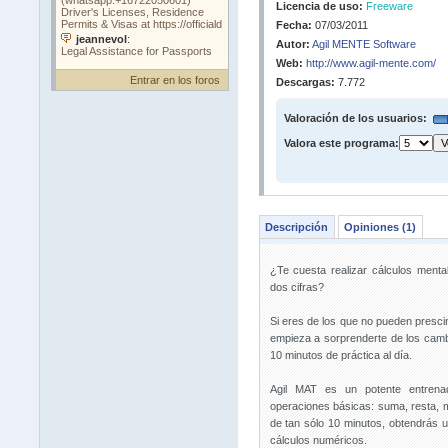
Licencia de uso:
Freeware
Fecha:
07/03/2011
Autor:
Agil MENTE Software
Web:
http://www.agil-mente.com/
Entrar en los foros
Descargas:
7.772
Valoración de los usuarios:
Valora este programa:
Descripción
Opiniones (1)
¿Te cuesta realizar cálculos ment
dos cifras?
Si eres de los que no pueden presci
empieza a sorprenderte de los cam
10 minutos de práctica al día.
Agil MAT es un potente entrena
operaciones básicas: suma, resta, mul
de tan sólo 10 minutos, obtendrás u
cálculos numéricos.