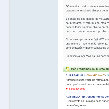
Ofrece dos modos de entrenamient
palabras, el resultado siempre debe
Y consta de dos modos de visualiza
del programa, y otro mucho más re
poderlo tener siempre abierto en el e
para que moleste lo menos posible, s
Al poco tiempo de usar Agil MAT, co
una manera mucho más eficiente, 
concentración y memoria para tus act
En definitiva, Agil MAT es una conso
Más programas del mismo au
Agil READ v5.1
-
Win XP/Vista/7
-
S
Aprende lectura veloz de forma auto
como profesional pues en la actualida
► sigue leyendo
Agil MEMO - Entrenador de Super
¡Conviértete en un mago de la supe
hace años, estas...