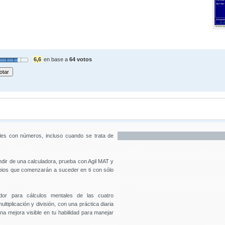
6,6
en base a
64 votos
ales con números, incluso cuando se trata de
ndir de una calculadora, prueba con Agil MAT y
bios que comenzarán a suceder en ti con sólo
dor para cálculos mentales de las cuatro
tiplicación y división, con una práctica diaria
na mejora visible en tu habilidad para manejar