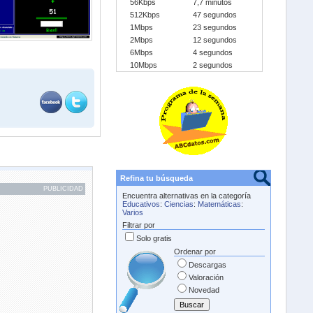
56Kbps
7,7 minutos
512Kbps
47 segundos
1Mbps
23 segundos
2Mbps
12 segundos
6Mbps
4 segundos
10Mbps
2 segundos
Refina tu búsqueda
PUBLICIDAD
Encuentra alternativas en la categoría
Educativos
:
Ciencias
:
Matemáticas
:
Varios
Filtrar por
Solo gratis
Ordenar por
Descargas
Valoración
Novedad