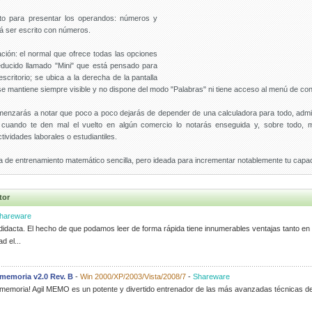
o para presentar los operandos: números y
rá ser escrito con números.
ción: el normal que ofrece todas las opciones
ducido llamado "Mini" que está pensado para
scritorio; se ubica a la derecha de la pantalla
e mantiene siempre visible y no dispone del modo "Palabras" ni tiene acceso al menú de con
menzarás a notar que poco a poco dejarás de depender de una calculadora para todo, admi
cuando te den mal el vuelto en algún comercio lo notarás enseguida y, sobre todo, m
ividades laborales o estudiantiles.
la de entrenamiento matemático sencilla, pero ideada para incrementar notablemente tu capa
tor
hareware
didacta. El hecho de que podamos leer de forma rápida tiene innumerables ventajas tanto en
d el...
memoria v2.0 Rev. B
-
Win 2000/XP/2003/Vista/2008/7
-
Shareware
rmemoria! Agil MEMO es un potente y divertido entrenador de las más avanzadas técnicas 