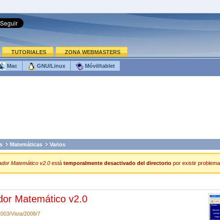
TUTORIALES
ZONA WEBMASTERS
Mac
GNU/Linux
Móvil/tablet
s
Matemáticas
Varios
ador Matemático v2.0
está
temporalmente desactivado del directorio
por existir problema
dor Matemático v2.0
003/Vista/2008/7