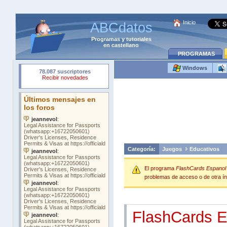
Inicio
ABCdatos
Programas
y
tutoriales
en castellano
PROGRAMAS
Windows
Categoría:
Juegos
Educativos
El programa
FlashCards Espanol 
problemas de acceso o de otra índ
FlashCards E