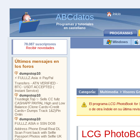
Inicio
ABCdatos
Programas
y
tutoriales
en castellano
PROGRAMAS
Windows
Categoría:
Multimedia
Visores Gr
El programa
LCG PhotoBook for 
o de otra índole en su última revis
LCG PhotoBo