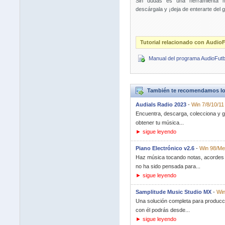
Sin dudas es una herramienta m
descárgala y ¡deja de enterarte del g
Tutorial relacionado con AudioF
Manual del programa AudioFutb
También te recomendamos lo
Audials Radio 2023
-
Win 7/8/10/11
Encuentra, descarga, colecciona y 
obtener tu música...
► sigue leyendo
Piano Electrónico v2.6
-
Win 98/Me
Haz música tocando notas, acordes y 
no ha sido pensada para...
► sigue leyendo
Samplitude Music Studio MX
-
Win
Una solución completa para producc
con él podrás desde...
► sigue leyendo