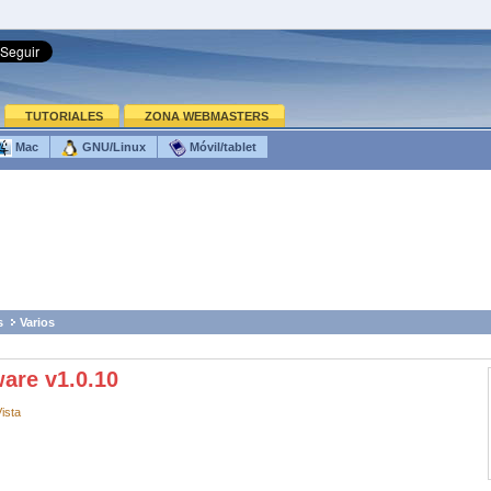
TUTORIALES
ZONA WEBMASTERS
Mac
GNU/Linux
Móvil/tablet
s
Varios
are v1.0.10
ista