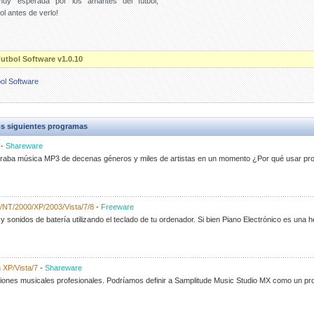
uy esperada por los amantes del fútbol,
ol antes de verlo!
utbol Software v1.0.10
ol Software
s siguientes programas
-
Shareware
graba música MP3 de decenas géneros y miles de artistas en un momento ¿Por qué usar pro
/NT/2000/XP/2003/Vista/7/8
-
Freeware
sonidos de batería utilizando el teclado de tu ordenador. Si bien Piano Electrónico es una
 XP/Vista/7
-
Shareware
iones musicales profesionales. Podríamos definir a Samplitude Music Studio MX como un pr