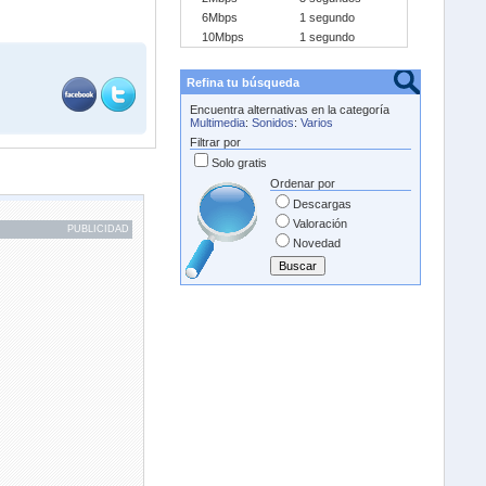
6Mbps
1 segundo
10Mbps
1 segundo
Refina tu búsqueda
Encuentra alternativas en la categoría
Multimedia
:
Sonidos
:
Varios
Filtrar por
Solo gratis
Ordenar por
Descargas
Valoración
PUBLICIDAD
Novedad