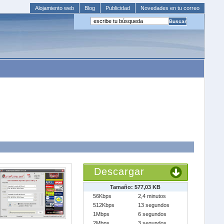
Alojamiento web
Blog
Publicidad
Novedades en tu correo
Descargar
Tamaño: 577,03 KB
56Kbps
2,4 minutos
512Kbps
13 segundos
1Mbps
6 segundos
2Mbps
3 segundos