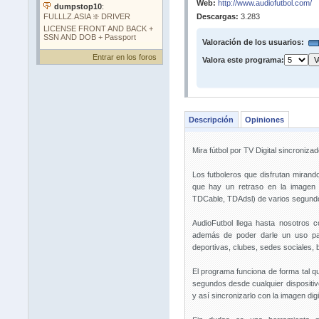
Web:
http://www.audiofutbol.com/
Descargas:
3.283
Valoración de los usuarios:
Entrar en los foros
Valora este programa:
Descripción
Opiniones
Mira fútbol por TV Digital sincronizad
Los futboleros que disfrutan mirand
que hay un retraso en la imagen c
TDCable, TDAdsl) de varios segundos 
AudioFutbol llega hasta nosotros c
además de poder darle un uso part
deportivas, clubes, sedes sociales, b
El programa funciona de forma tal qu
segundos desde cualquier dispositiv
y así sincronizarlo con la imagen digi