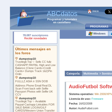
Inicio
ABCdatos
Programas
y
tutoriales
en castellano
PROGRAMAS
Windows
Categoría:
Multimedia
Sonido
AudioFutbol Softw
Sistema operativo:
Win 2000/XP/V
Licencia de uso:
Freeware
Fecha:
16/02/2008
Autor:
AudioFutbol.com