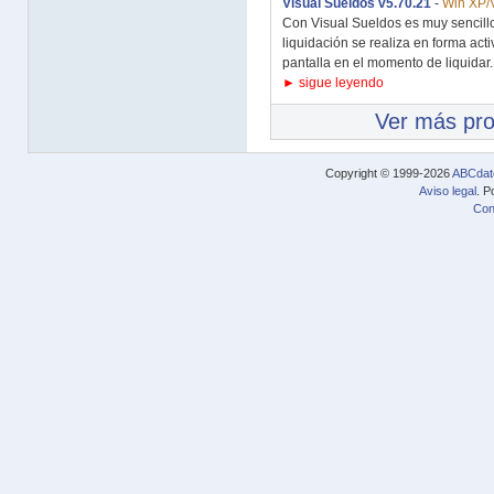
Visual Sueldos v5.70.21
-
Win XP/V
Con Visual Sueldos es muy sencillo 
liquidación se realiza en forma acti
pantalla en el momento de liquidar. 
► sigue leyendo
Ver más pr
Copyright © 1999-2026
ABCdat
Aviso legal
. P
Con