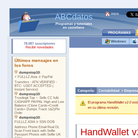
Inicio
ABCdatos
Programas
y
tutoriales
en castellano
PROGRAMAS
Windows
Categoría:
Contabilidad
Empres
El programa
HandWallet v2.0
est
en su última revisión.
HandWallet v