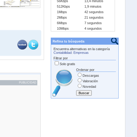
56Kbps
13,4 minutos
512Kbps
1,9 minutos
1Mbps
42 segundos
2Mbps
21 segundos
6Mbps
7 segundos
10Mbps
4 segundos
Refina tu búsqueda
Encuentra alternativas en la categoría
Contabilidad
:
Empresas
Filtrar por
Solo gratis
Ordenar por
Descargas
Valoración
PUBLICIDAD
Novedad