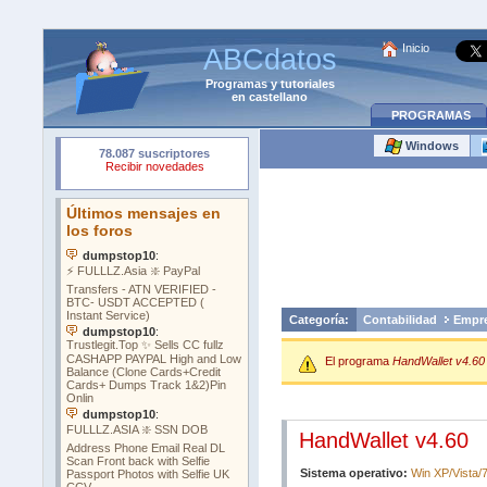
Inicio
ABCdatos
Programas
y
tutoriales
en castellano
PROGRAMAS
Windows
Categoría:
Contabilidad
Empr
El programa
HandWallet v4.60
HandWallet v4.60
Sistema operativo:
Win XP/Vista/7