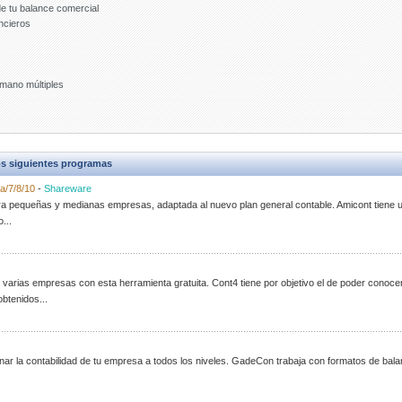
de tu balance comercial
ancieros
 mano múltiples
s siguientes programas
a/7/8/10
-
Shareware
ara pequeñas y medianas empresas, adaptada al nuevo plan general contable. Amicont tiene u
...
 varias empresas con esta herramienta gratuita. Cont4 tiene por objetivo el de poder conocer 
btenidos...
ar la contabilidad de tu empresa a todos los niveles. GadeCon trabaja con formatos de bala