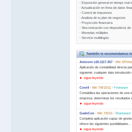
- Exposición general en tiempo real 
- Actualización en línea de datos fin
- Control de impuestos
- Analista de tu plan de negocios
- Proyección financiera
- Sincronización con dispositivos de
- Monedas múltiples
- Servicio multilingüe.
También te recomendamos lo
Amicont v20.1117.357
-
Win XP/Vist
Aplicación de contabilidad directa p
siguiente: cualquier dato introducido o
► sigue leyendo
Cont4
-
Win 7/8/10/11
-
Freeware
Contabiliza las operaciones de una o
empresa, determinar los resultados o
► sigue leyendo
GadeCon
-
Win 7/8/10
-
Shareware
Completa aplicación capaz de gestion
ofrece las siguientes posibilidades...
► sigue leyendo