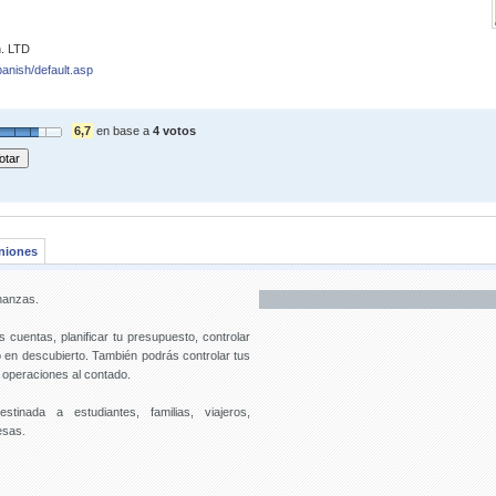
. LTD
anish/default.asp
6,7
en base a
4 votos
niones
inanzas.
 cuentas, planificar tu presupuesto, controlar
ro en descubierto. También podrás controlar tus
s operaciones al contado.
tinada a estudiantes, familias, viajeros,
esas.