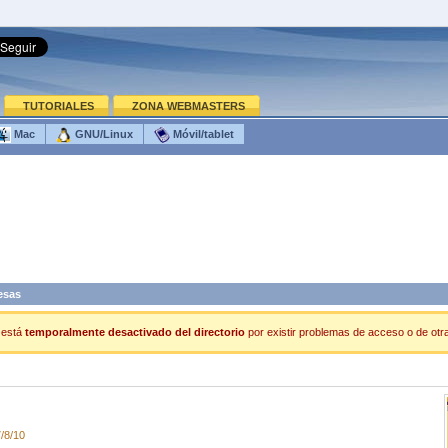
TUTORIALES
ZONA WEBMASTERS
Mac
GNU/Linux
Móvil/tablet
esas
está
temporalmente desactivado del directorio
por existir problemas de acceso o de otra 
/8/10