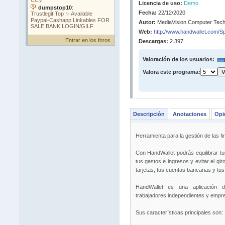
Licencia de uso:
Demo
Fecha:
22/12/2020
Autor:
MediaVision Computer Tech
Web:
http://www.handwallet.com/Sp
Entrar en los foros
Descargas:
2.397
Valoración de los usuarios:
Valora este programa:
Descripción
Anotaciones
Opi
Herramienta para la gestión de las f
Con HandWallet podrás equilibrar tus
tus gastos e ingresos y evitar el gi
tarjetas, tus cuentas bancarias y tu
HandWallet es una aplicación des
trabajadores independientes y empr
Sus características principales son: