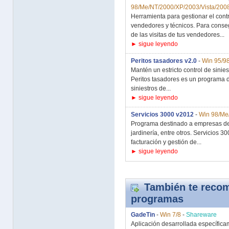
98/Me/NT/2000/XP/2003/Vista/2008
Herramienta para gestionar el contro
vendedores y técnicos. Para conseg
de las visitas de tus vendedores...
► sigue leyendo
Peritos tasadores v2.0
-
Win 95/9
Mantén un estricto control de sinies
Peritos tasadores es un programa 
siniestros de...
► sigue leyendo
Servicios 3000 v2012
-
Win 98/Me
Programa destinado a empresas de s
jardinería, entre otros. Servicios 
facturación y gestión de...
► sigue leyendo
También te recom
programas
GadeTin
-
Win 7/8
-
Shareware
Aplicación desarrollada específicam