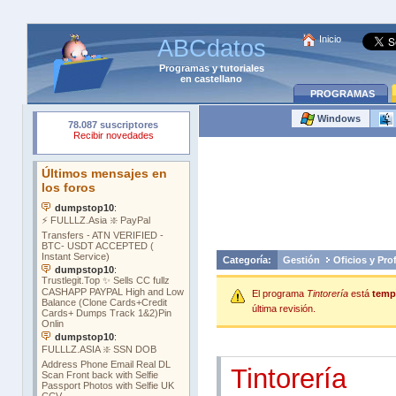
Inicio
ABCdatos
Programas
y
tutoriales
en castellano
PROGRAMAS
Windows
Categoría:
Gestión
Oficios y Pro
El programa
Tintorería
está
temp
última revisión.
Tintorería