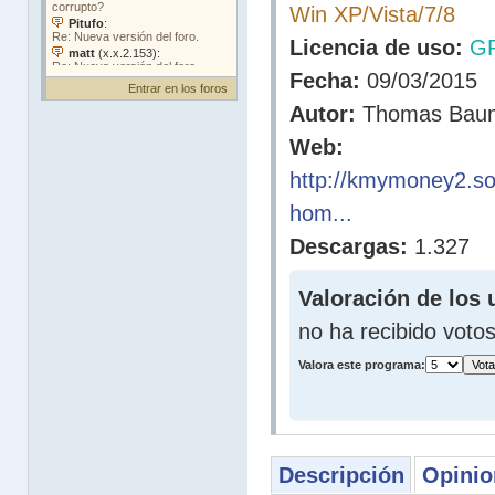
Win XP/Vista/7/8
Licencia de uso:
G
Fecha:
09/03/2015
Entrar en los foros
Autor:
Thomas Baum
Web:
http://kmymoney2.so
hom...
Descargas:
1.327
Valoración de los 
no ha recibido voto
Valora este programa:
Descripción
Opinio