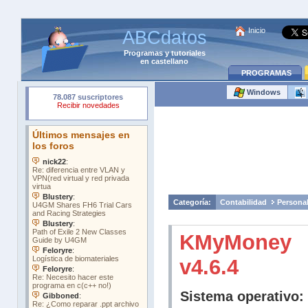
Inicio
ABCdatos
Programas
y
tutoriales
en castellano
PROGRAMAS
Windows
Categoría:
Contabilidad
Persona
KMyMoney
v4.6.4
Sistema operativo: