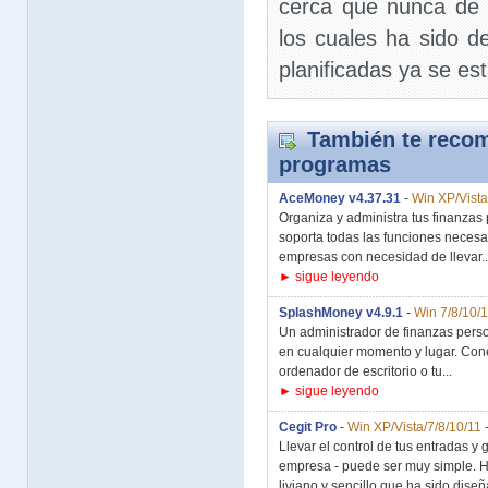
cerca que nunca de c
los cuales ha sido d
planificadas ya se es
También te recom
programas
AceMoney v4.37.31
-
Win XP/Vista
Organiza y administra tus finanzas
soporta todas las funciones necesa
empresas con necesidad de llevar..
► sigue leyendo
SplashMoney v4.9.1
-
Win 7/8/10/
Un administrador de finanzas perso
en cualquier momento y lugar. Coné
ordenador de escritorio o tu...
► sigue leyendo
Cegit Pro
-
Win XP/Vista/7/8/10/11
Llevar el control de tus entradas y
empresa - puede ser muy simple. H
liviano y sencillo que ha sido diseñ