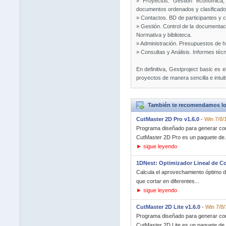
» Proyectos. Gestión económica, 
documentos ordenados y clasificados
» Contactos. BD de participantes y 
» Gestión. Control de la documenta
Normativa y biblioteca.
» Administración. Presupuestos de h
» Consultas y Análisis. Informes té
En definitiva, Gestproject basic es e
proyectos de manera sencilla e intuit
También te recomendamos lo
CutMaster 2D Pro v1.6.0
-
Win 7/8/
Programa diseñado para generar corte
CutMaster 2D Pro es un paquete de.
► sigue leyendo
1DNest: Optimizador Lineal de Co
Calcula el aprovechamiento óptimo d
que cortar en diferentes...
► sigue leyendo
CutMaster 2D Lite v1.6.0
-
Win 7/8/
Programa diseñado para generar corte
CutMaster 2D Lite es un paquete de.