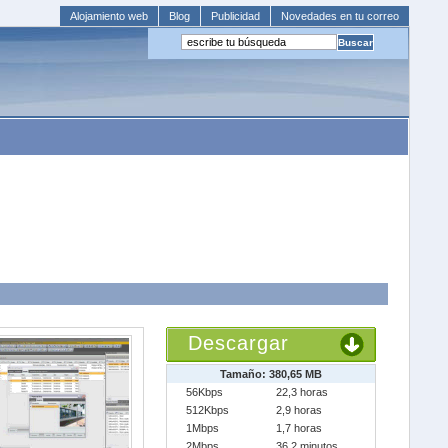
Alojamiento web
Blog
Publicidad
Novedades en tu correo
Descargar
Tamaño: 380,65 MB
56Kbps
22,3 horas
512Kbps
2,9 horas
1Mbps
1,7 horas
2Mbps
36,2 minutos