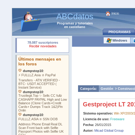
Inicio
ABCdatos
Programas
y
tutoriales
en castellano
PROGRAMAS
Windows
Categoría:
Gestión
Construcc
Gestproject LT 20
Sistema operativo:
Win XP/2003/
Licencia de uso:
Freeware
Fecha:
26/01/2015
Autor:
Micad Global Group