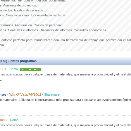
elementos de control, gestión documental:
. Asistente de proyectos.
contactos. Gestión de recursos.
ción. Comunicaciones. Documentación externa.
onorarios. Facturación. Costes de personal.
cnicos. Consultas e informes. Diseñador de informes. Consultas económicas.
l entorno perfecto para familiarizarse con una herramienta de trabajo que permita dar el salt
iva.
s siguientes programas
10/11
-
Demo
s optimizados para cualquier clase de materiales, que mejora la productividad y el nivel del 
..
rtes
-
Win XP/Vista/7/8/10/11
-
Shareware
e materiales. 1DNest es la herramienta más precisa para calcular el aprovechamiento óptim
10/11
-
Demo
s optimizados para cualquier clase de materiales, que mejora la productividad y el nivel del 
..