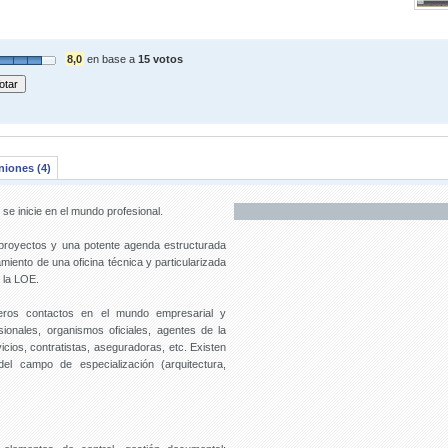
8,0
en base a
15 votos
niones (4)
se inicie en el mundo profesional.
 proyectos y una potente agenda estructurada
amiento de una oficina técnica y particularizada
 la LOE.
eros contactos en el mundo empresarial y
ionales, organismos oficiales, agentes de la
cios, contratistas, aseguradoras, etc. Existen
del campo de especialización (arquitectura,