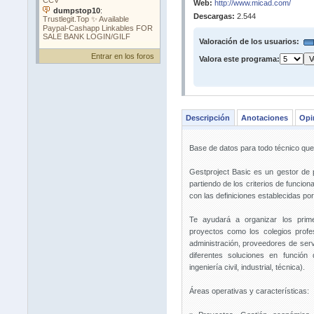
Web:
http://www.micad.com/
Descargas:
2.544
Valoración de los usuarios:
Entrar en los foros
Valora este programa:
Descripción
Anotaciones
Opi
Base de datos para todo técnico que 
Gestproject Basic es un gestor de
partiendo de los criterios de funcion
con las definiciones establecidas por
Te ayudará a organizar los prim
proyectos como los colegios profes
administración, proveedores de servi
diferentes soluciones en función 
ingeniería civil, industrial, técnica).
Áreas operativas y características: