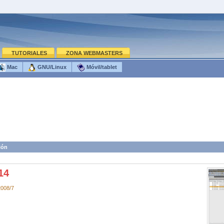
TUTORIALES
ZONA WEBMASTERS
Mac
GNU/Linux
Móvil/tablet
ión
14
2008/7