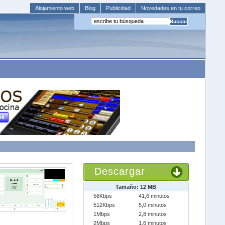
Alojamiento web
Blog
Publicidad
Novedades en tu correo
Descargar
Tamaño: 12 MB
56Kbps
41,6 minutos
512Kbps
5,0 minutos
1Mbps
2,8 minutos
2Mbps
1,6 minutos