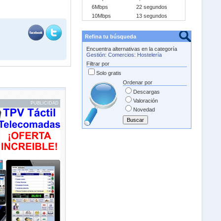
6Mbps
22 segundos
10Mbps
13 segundos
Refina tu búsqueda
Encuentra alternativas en la categoría
Gestión
:
Comercios
:
Hostelería
Filtrar por
Solo gratis
Ordenar por
Descargas
Valoración
PUBLICIDAD
Novedad