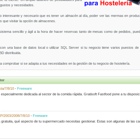
s gustos y necesidades.
 interesante y necesario que es tener un almacén al día, poder ver las mermas en product
s que visitar la opción de almacenes.
istema sencillo y ágil a la hora de hacer reservas tanto de mesas como de pedidos, pued
on una base de datos local o utilizar SQL Server si tu negocio tiene varios puestos de t
BD distribuida.
a comprobar si se adapta a tus necesidades en la gestión de tu negocio de hostelería.
tor
sta/7/8/10
-
Freeware
especialmente dedicada al sector de la comida rápida. Gratisoft Fastfood pone a tu disposic
P/2003/2008/7/8/10
-
Freeware
ratuita, qué aspecto de tu supermercado necesitas gestionar. Estas son algunas de las car