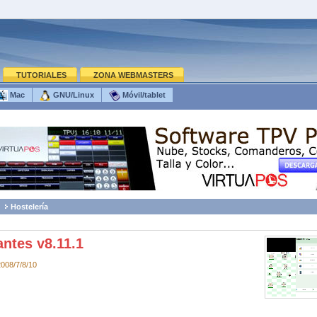
TUTORIALES
ZONA WEBMASTERS
Mac
GNU/Linux
Móvil/tablet
Hostelería
antes v8.11.1
008/7/8/10