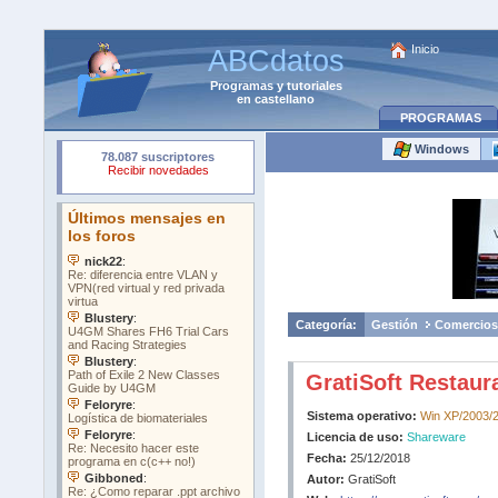
Inicio
ABCdatos
Programas
y
tutoriales
en castellano
PROGRAMAS
Windows
Categoría:
Gestión
Comercios
GratiSoft Restaur
Sistema operativo:
Win XP/2003/2
Licencia de uso:
Shareware
Fecha:
25/12/2018
Autor:
GratiSoft