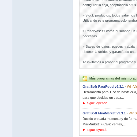
configurar la caja, adaptándola a tu
» Stock productos: todos sabemos lo
Utilizando este programa solo tendrá
» Reservas: Si estás buscando un s
necesitas.
» Bases de datos: puedes trabajar c
obtener la solidez y garantía de una 
Te invitamos a probar el programa y 
Más programas del mismo au
GratiSoft FastFood v9.3.1
-
Win Vi
Herramienta para TPV de hostelería, 
para que decidas en cada...
► sigue leyendo
GratiSoft MiniMarket v9.3.1
-
Win X
Decide en cada momento y de forma g
MiniMarket: » Caja: ventas,...
► sigue leyendo