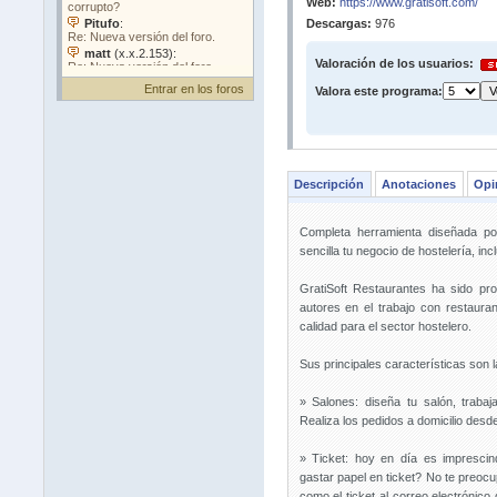
Web:
https://www.gratisoft.com/
Descargas:
976
Valoración de los usuarios:
Entrar en los foros
Valora este programa:
Descripción
Anotaciones
Opi
Completa herramienta diseñada p
sencilla tu negocio de hostelería, inc
GratiSoft Restaurantes ha sido p
autores en el trabajo con restaura
calidad para el sector hostelero.
Sus principales características son l
» Salones: diseña tu salón, traba
Realiza los pedidos a domicilio desde
» Ticket: hoy en día es imprescin
gastar papel en ticket? No te preocupe
como el ticket al correo electrónico