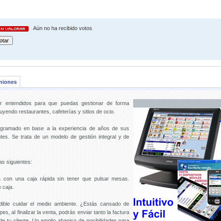
Aún no ha recibido votos
niones
or entendidos para que puedas gestionar de forma
luyendo restaurantes, cafeterías y sitios de ocio.
rogramado en base a la experiencia de años de sus
ntes. Se trata de un modelo de gestión integral y de
as siguientes:
ja con una caja rápida sin tener que pulsar mesas.
 caja.
dible cuidar el medio ambiente. ¿Estás cansado de
s, al finalizar la venta, podrás enviar tanto la factura
 de tu cliente. Un amplio abanico de posibilidades para