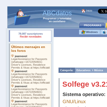
Inicio
ABCdatos
Programas
y
tutoriales
en castellano
PROGRAMAS
Windows
Categoría:
Educativos
Música
Solfege v3.2
Sistema operativo:
GNU/Linux