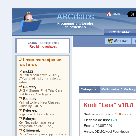
Inicio
ABCdatos
Programas
y
tutoriales
en castellano
PROGRAMAS
Windows
Categoría:
Multimedia
Radio y
Kodi "Leia" v18.8
Sistema operativo:
GNU/Linux
Licencia de uso:
GPL
Fecha:
04/08/2020
Autor:
XBMC/Kodi Foundation