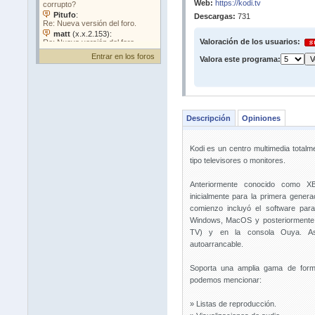
Web:
https://kodi.tv
Descargas:
731
Valoración de los usuarios:
Entrar en los foros
Valora este programa:
Descripción
Opiniones
Kodi es un centro multimedia totalme
tipo televisores o monitores.
Anteriormente conocido como 
inicialmente para la primera gener
comienzo incluyó el software par
Windows, MacOS y posteriormente 
TV) y en la consola Ouya. As
autoarrancable.
Soporta una amplia gama de forma
podemos mencionar:
» Listas de reproducción.