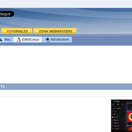
TUTORIALES
ZONA WEBMASTERS
Mac
GNU/Linux
Móvil/tablet
 TV