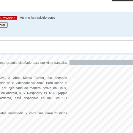
Aún no ha recibido votos
nte gratuito diseñado para ser visto pantallas
XBMC o Xbox Media Center, fue pensado
ación de la videoconsola Xbox. Pero desde el
a ser ejecutado de manera nativa en Linux,
en Android, iOS, Raspberry Pi, tvOS (Apple
imismo, está disponible en un Live CD
tos multimedia y entre sus características