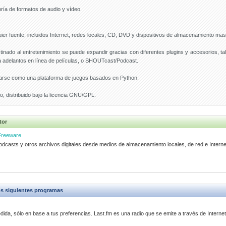
ría de formatos de audio y vídeo.
er fuente, incluidos Internet, redes locales, CD, DVD y dispositivos de almacenamiento mas
tinado al entretenimiento se puede expandir gracias con diferentes plugins y accesorios, 
a adelantos en línea de películas, o SHOUTcast/Podcast.
lizarse como una plataforma de juegos basados en Python.
o, distribuido bajo la licencia GNU/GPL.
tor
Freeware
dcasts y otros archivos digitales desde medios de almacenamiento locales, de red e Interne
s siguientes programas
ida, sólo en base a tus preferencias. Last.fm es una radio que se emite a través de Interne