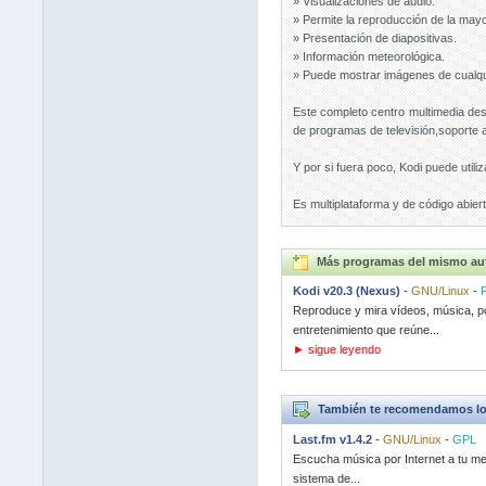
» Visualizaciones de audio.
» Permite la reproducción de la mayo
» Presentación de diapositivas.
» Información meteorológica.
» Puede mostrar imágenes de cualqui
Este completo centro multimedia des
de programas de televisión,soporte 
Y por si fuera poco, Kodi puede uti
Es multiplataforma y de código abiert
Más programas del mismo au
Kodi v20.3 (Nexus)
-
GNU/Linux
-
Reproduce y mira vídeos, música, po
entretenimiento que reúne...
► sigue leyendo
También te recomendamos lo
Last.fm v1.4.2
-
GNU/Linux
-
GPL
Escucha música por Internet a tu med
sistema de...