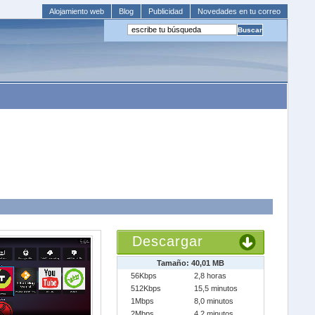
Alojamiento web
Blog
Publicidad
Novedades en tu correo
Descargar
Tamaño: 40,01 MB
56Kbps
2,8 horas
512Kbps
15,5 minutos
1Mbps
8,0 minutos
2Mbps
4,2 minutos