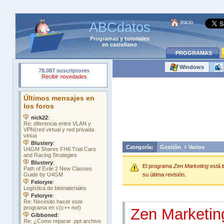
Inicio
ABCdatos
Programas
y
tutoriales
en castellano
PROGRAMAS
Windows
Categoría:
Gestión
Varios
El programa
Zen Marketing
está
su última revisión.
Zen Marketin