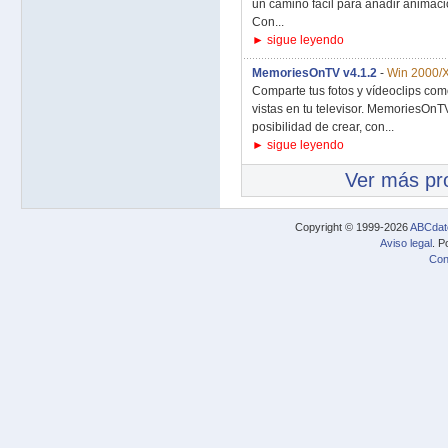
un camino fácil para añadir animacio
Con...
► sigue leyendo
MemoriesOnTV v4.1.2
-
Win 2000/X
Comparte tus fotos y vídeoclips com
vistas en tu televisor. MemoriesOnTV
posibilidad de crear, con...
► sigue leyendo
Ver más p
Copyright © 1999-2026
ABCdat
Aviso legal
. P
Con