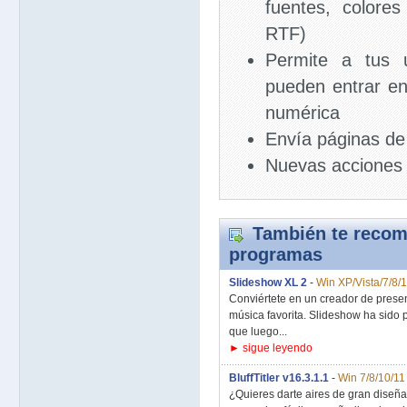
fuentes, colore
RTF)
Permite a tus 
pueden entrar en
numérica
Envía páginas de
Nuevas acciones 
También te recom
programas
Slideshow XL 2
-
Win XP/Vista/7/8/
Conviértete en un creador de presen
música favorita. Slideshow ha sido p
que luego...
► sigue leyendo
BluffTitler v16.3.1.1
-
Win 7/8/10/11
¿Quieres darte aires de gran diseñad