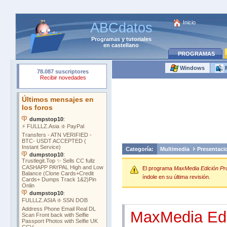
Inicio
ABCdatos
Programas
y
tutoriales
en castellano
PROGRAMAS
Windows
Categoría:
Multimedia
Presentaci
El programa
MaxMedia Edición Pr
índole en su última revisión.
MaxMedia Edi