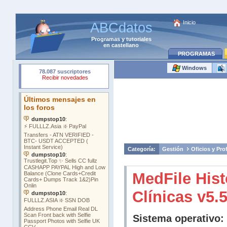
Inicio
ABCdatos
Programas
y
tutoriales
en castellano
PROGRAMAS
Windows
Categoría:
Gestión
Oficios y Pro
MedFile Hist
Clínicas v5.
Sistema operativo: